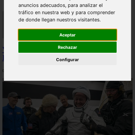
anuncios adecuados, para analizar el
tráfico en nuestra web y para comprender
de donde llegan nuestros visitantes.
Aceptar
Rechazar
Video Advertencias desde la cúspide de la
IA: Hinton y el posible colapso social
Configurar
06/03/2026