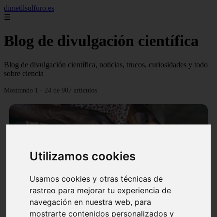
dimetilsulfuro.es
☰
Blog de divulgación científica
Blog de divulgación científica, noticias, trucos, curiosidades y todo
sobre ciencia
Mostrando 1 - 24 de 907 artículos
Utilizamos cookies
❮
❯
Usamos cookies y otras técnicas de
rastreo para mejorar tu experiencia de
navegación en nuestra web, para
En África harán lo que parecía imposible: Utilizarán
mostrarte contenidos personalizados y
moléculas de agua para cocinar sus alimentos