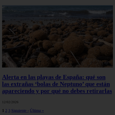
Alerta en las playas de España: qué son
las extrañas ‘bolas de Neptuno’ que están
apareciendo y por qué no debes retirarlas
12/02/2026
1
2
3
Siguiente ›
Última »