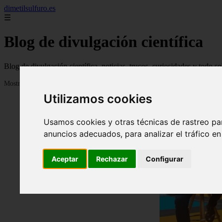
dimetilsulfuro.es
☰
Blog de divulgación científica
Blog de divulgación científica, noticias, trucos, curiosidades y todo so
Mostrando 1 - 24 de 907 artículos
Utilizamos cookies
Usamos cookies y otras técnicas de rastreo pa
anuncios adecuados, para analizar el tráfico e
Aceptar
Rechazar
Configurar
❮