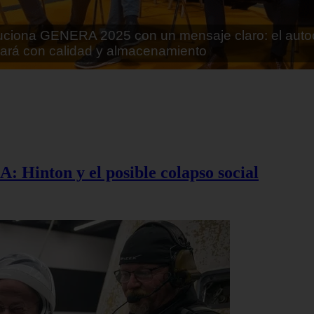
rán lo que parecía imposible: Utilizarán moléculas 
 alimentos
A: Hinton y el posible colapso social