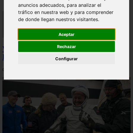
anuncios adecuados, para analizar el
tráfico en nuestra web y para comprender
de donde llegan nuestros visitantes.
Aceptar
Rechazar
Video Advertencias desde la cúspide de la
IA: Hinton y el posible colapso social
Configurar
06/03/2026