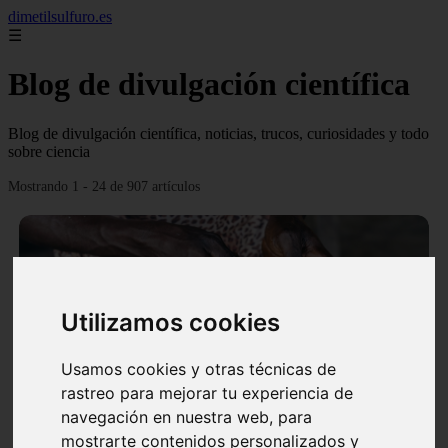
dimetilsulfuro.es
☰
Blog de divulgación científica
Blog de divulgación científica, noticias, trucos, curiosidades y todo
sobre ciencia
Mostrando 1 - 24 de 907 artículos
Utilizamos cookies
❮
❯
Usamos cookies y otras técnicas de
rastreo para mejorar tu experiencia de
navegación en nuestra web, para
En África harán lo que parecía imposible: Utilizarán
mostrarte contenidos personalizados y
moléculas de agua para cocinar sus alimentos