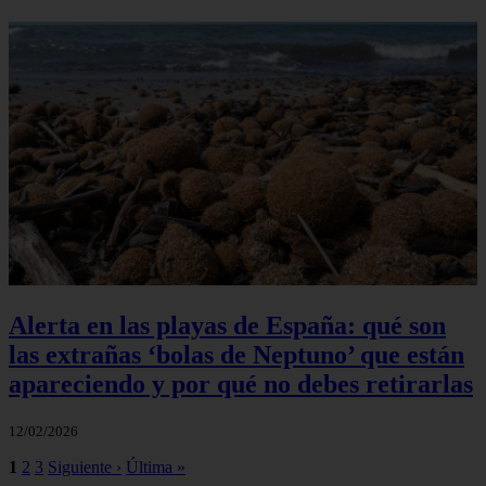
Alerta en las playas de España: qué son
las extrañas ‘bolas de Neptuno’ que están
apareciendo y por qué no debes retirarlas
12/02/2026
1
2
3
Siguiente ›
Última »