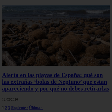
Alerta en las playas de España: qué son
las extrañas ‘bolas de Neptuno’ que están
apareciendo y por qué no debes retirarlas
12/02/2026
1
2
3
Siguiente ›
Última »