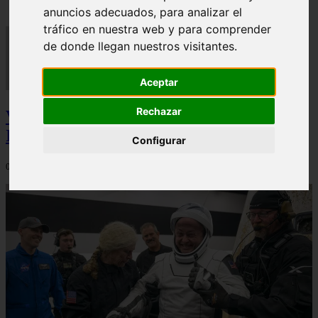
anuncios adecuados, para analizar el
tráfico en nuestra web y para comprender
de donde llegan nuestros visitantes.
Aceptar
Rechazar
Video Advertencias desde la cúspide de la
IA: Hinton y el posible colapso social
Configurar
06/03/2026