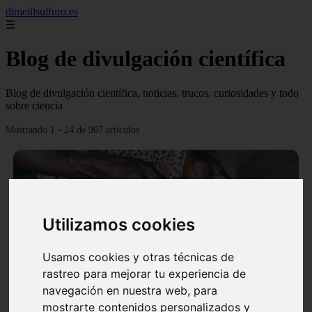
dimetilsulfuro.es
☰
Blog de divulgación científica
Blog de divulgación científica, noticias, trucos, curiosidades y todo
sobre ciencia
Mostrando 1 - 24 de 907 artículos
Utilizamos cookies
❮
❯
Usamos cookies y otras técnicas de
rastreo para mejorar tu experiencia de
navegación en nuestra web, para
En África harán lo que parecía imposible: Utilizarán
mostrarte contenidos personalizados y
moléculas de agua para cocinar sus alimentos