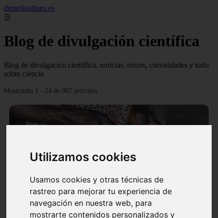
dimetilsulfuro.es
☰
Blog de divulgación científica
Blog de divulgación científica, noticias, trucos, curiosidades y todo
sobre ciencia
Mostrando 1 - 24 de 907 artículos
Utilizamos cookies
❮
❯
Usamos cookies y otras técnicas de
rastreo para mejorar tu experiencia de
navegación en nuestra web, para
En África harán lo que parecía imposible: Utilizarán
mostrarte contenidos personalizados y
moléculas de agua para cocinar sus alimentos