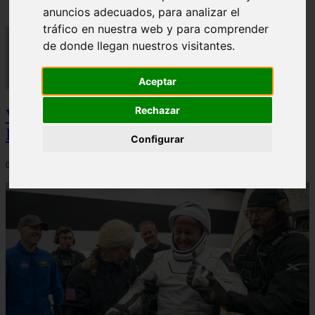
anuncios adecuados, para analizar el
tráfico en nuestra web y para comprender
de donde llegan nuestros visitantes.
Aceptar
Rechazar
Video Advertencias desde la cúspide de la
IA: Hinton y el posible colapso social
Configurar
06/03/2026