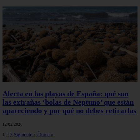
Alerta en las playas de España: qué son
las extrañas ‘bolas de Neptuno’ que están
apareciendo y por qué no debes retirarlas
12/02/2026
1
2
3
Siguiente ›
Última »