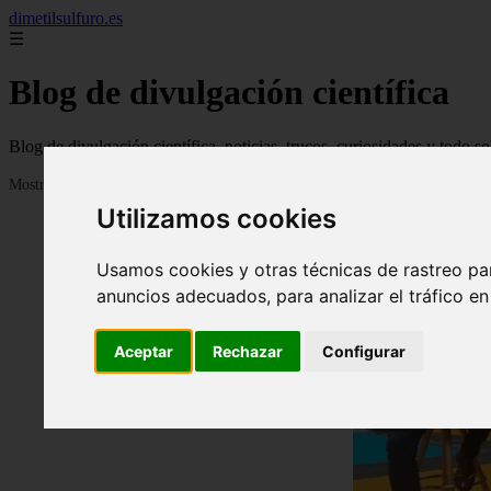
dimetilsulfuro.es
☰
Blog de divulgación científica
Blog de divulgación científica, noticias, trucos, curiosidades y todo so
Mostrando 1 - 24 de 907 artículos
Utilizamos cookies
Usamos cookies y otras técnicas de rastreo pa
anuncios adecuados, para analizar el tráfico e
Aceptar
Rechazar
Configurar
❮