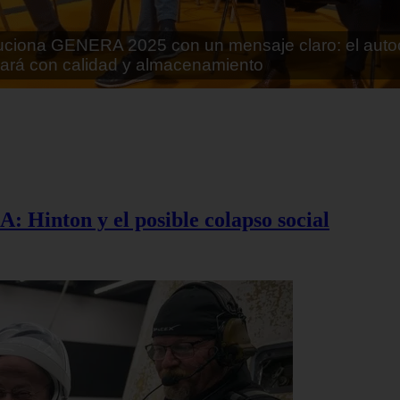
rán lo que parecía imposible: Utilizarán moléculas 
 alimentos
A: Hinton y el posible colapso social