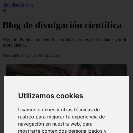
dimetilsulfuro.es
☰
Blog de divulgación científica
Blog de divulgación científica, noticias, trucos, curiosidades y todo
sobre ciencia
Mostrando 1 - 24 de 907 artículos
Utilizamos cookies
❮
❯
Usamos cookies y otras técnicas de
rastreo para mejorar tu experiencia de
navegación en nuestra web, para
En África harán lo que parecía imposible: Utilizarán
mostrarte contenidos personalizados y
moléculas de agua para cocinar sus alimentos