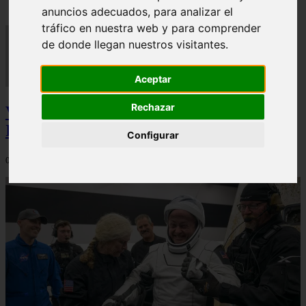
anuncios adecuados, para analizar el
tráfico en nuestra web y para comprender
de donde llegan nuestros visitantes.
Aceptar
Rechazar
Video Advertencias desde la cúspide de la
IA: Hinton y el posible colapso social
Configurar
06/03/2026