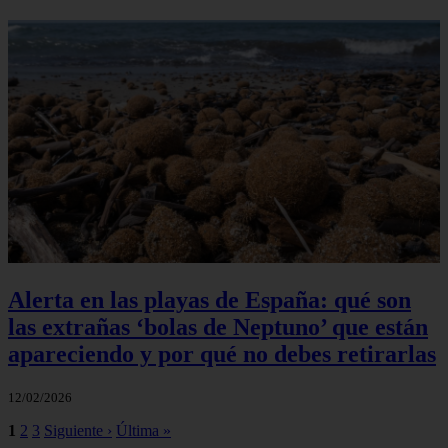
Alerta en las playas de España: qué son
las extrañas ‘bolas de Neptuno’ que están
apareciendo y por qué no debes retirarlas
12/02/2026
1
2
3
Siguiente ›
Última »