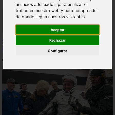
anuncios adecuados, para analizar el
tráfico en nuestra web y para comprender
de donde llegan nuestros visitantes.
Aceptar
Rechazar
Video Advertencias desde la cúspide de la
IA: Hinton y el posible colapso social
Configurar
06/03/2026