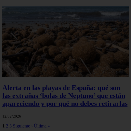
Alerta en las playas de España: qué son
las extrañas ‘bolas de Neptuno’ que están
apareciendo y por qué no debes retirarlas
12/02/2026
1
2
3
Siguiente ›
Última »