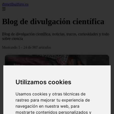
dimetilsulfuro.es
☰
Blog de divulgación científica
Blog de divulgación científica, noticias, trucos, curiosidades y todo
sobre ciencia
Mostrando 1 - 24 de 907 artículos
Utilizamos cookies
❮
❯
Usamos cookies y otras técnicas de
rastreo para mejorar tu experiencia de
navegación en nuestra web, para
En África harán lo que parecía imposible: Utilizarán
mostrarte contenidos personalizados y
moléculas de agua para cocinar sus alimentos