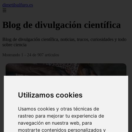
dimetilsulfuro.es
☰
Blog de divulgación científica
Blog de divulgación científica, noticias, trucos, curiosidades y todo
sobre ciencia
Mostrando 1 - 24 de 907 artículos
Utilizamos cookies
❮
❯
Usamos cookies y otras técnicas de
rastreo para mejorar tu experiencia de
navegación en nuestra web, para
En África harán lo que parecía imposible: Utilizarán
mostrarte contenidos personalizados y
moléculas de agua para cocinar sus alimentos