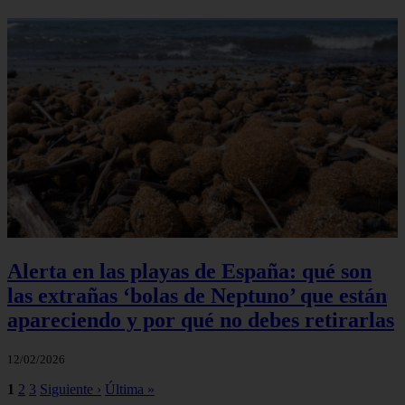
Alerta en las playas de España: qué son
las extrañas ‘bolas de Neptuno’ que están
apareciendo y por qué no debes retirarlas
12/02/2026
1
2
3
Siguiente ›
Última »