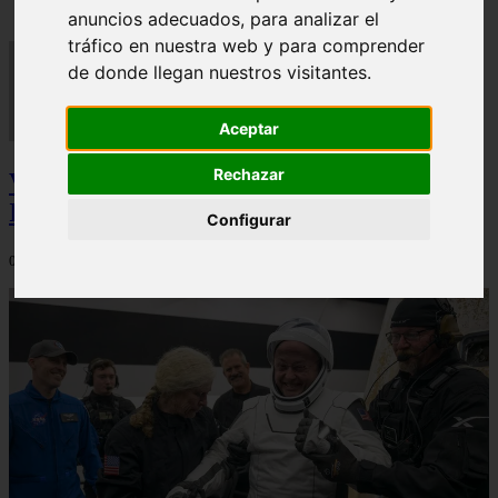
anuncios adecuados, para analizar el
tráfico en nuestra web y para comprender
de donde llegan nuestros visitantes.
Aceptar
Rechazar
Video Advertencias desde la cúspide de la
IA: Hinton y el posible colapso social
Configurar
06/03/2026