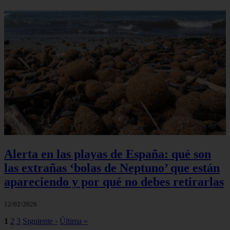
Alerta en las playas de España: qué son
las extrañas ‘bolas de Neptuno’ que están
apareciendo y por qué no debes retirarlas
12/02/2026
1
2
3
Siguiente ›
Última »