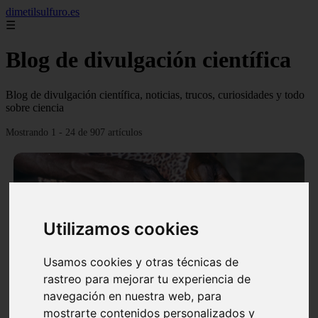
dimetilsulfuro.es
☰
Blog de divulgación científica
Blog de divulgación científica, noticias, trucos, curiosidades y todo
sobre ciencia
Mostrando 1 - 24 de 907 artículos
Utilizamos cookies
❮
❯
Usamos cookies y otras técnicas de
rastreo para mejorar tu experiencia de
navegación en nuestra web, para
En África harán lo que parecía imposible: Utilizarán
mostrarte contenidos personalizados y
moléculas de agua para cocinar sus alimentos