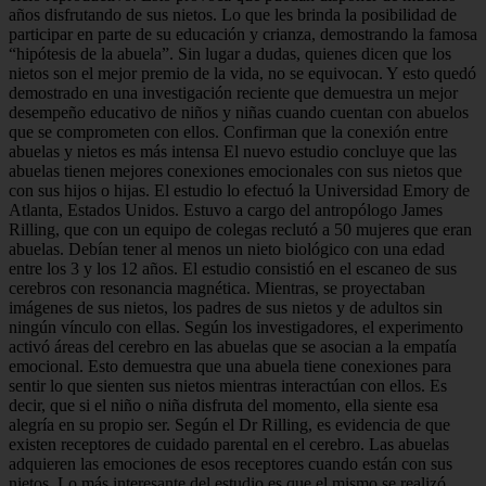
años disfrutando de sus nietos. Lo que les brinda la posibilidad de
participar en parte de su educación y crianza, demostrando la famosa
“hipótesis de la abuela”. Sin lugar a dudas, quienes dicen que los
nietos son el mejor premio de la vida, no se equivocan. Y esto quedó
demostrado en una investigación reciente que demuestra un mejor
desempeño educativo de niños y niñas cuando cuentan con abuelos
que se comprometen con ellos. Confirman que la conexión entre
abuelas y nietos es más intensa El nuevo estudio concluye que las
abuelas tienen mejores conexiones emocionales con sus nietos que
con sus hijos o hijas. El estudio lo efectuó la Universidad Emory de
Atlanta, Estados Unidos. Estuvo a cargo del antropólogo James
Rilling, que con un equipo de colegas reclutó a 50 mujeres que eran
abuelas. Debían tener al menos un nieto biológico con una edad
entre los 3 y los 12 años. El estudio consistió en el escaneo de sus
cerebros con resonancia magnética. Mientras, se proyectaban
imágenes de sus nietos, los padres de sus nietos y de adultos sin
ningún vínculo con ellas. Según los investigadores, el experimento
activó áreas del cerebro en las abuelas que se asocian a la empatía
emocional. Esto demuestra que una abuela tiene conexiones para
sentir lo que sienten sus nietos mientras interactúan con ellos. Es
decir, que si el niño o niña disfruta del momento, ella siente esa
alegría en su propio ser. Según el Dr Rilling, es evidencia de que
existen receptores de cuidado parental en el cerebro. Las abuelas
adquieren las emociones de esos receptores cuando están con sus
nietos. Lo más interesante del estudio es que el mismo se realizó