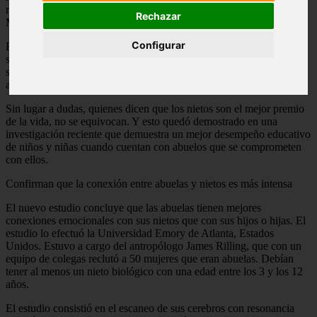
razones es que las mujeres tienden a tener una vida más larga.
Rechazar
Muchos años después de que concluye su ciclo reproductivo.
Configurar
Esto provoca que puedan disponer de muchos años disfrutando de
sus nietos. Lo que les brinda la posibilidad de participar en parte de
su educación y crianza, demostrando la famosa “hipótesis de la
abuela”.
Sin lugar a dudas, quienes dicen que los nietos son el mejor premio
de la vida, no se equivocan. Y esto quedó demostrado en una
investigación reciente que demuestra un mejor desempeño educativo
de niños y niñas cuando cuentan con abuelos que se comprometen
con ellos.
Confirman que la conexión entre abuelas y nietos es más intensa
El nuevo estudio concluye que las abuelas tienen mejores
conexiones emocionales con sus nietos que con sus hijos o hijas. El
estudio lo efectuó la Universidad Emory de Atlanta, Estados
Unidos. Estuvo a cargo del antropólogo James Rilling, que con un
equipo de colegas reclutó a 50 mujeres que eran abuelas. Debían
tener al menos un nieto biológico con una edad entre los 3 y los 12
años.
El estudio consistió en el escaneo de sus cerebros con resonancia