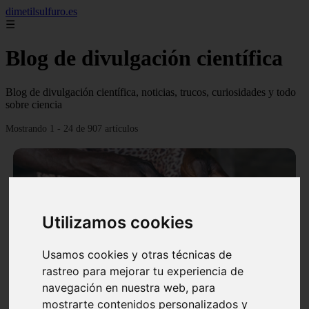
dimetilsulfuro.es
☰
Blog de divulgación científica
Blog de divulgación científica, noticias, trucos, curiosidades y todo
sobre ciencia
Mostrando 1 - 24 de 907 artículos
Utilizamos cookies
❮
❯
Usamos cookies y otras técnicas de
rastreo para mejorar tu experiencia de
navegación en nuestra web, para
En África harán lo que parecía imposible: Utilizarán
mostrarte contenidos personalizados y
moléculas de agua para cocinar sus alimentos