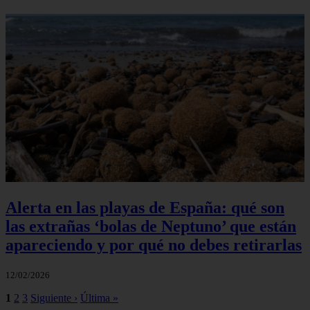
Alerta en las playas de España: qué son
las extrañas ‘bolas de Neptuno’ que están
apareciendo y por qué no debes retirarlas
12/02/2026
1
2
3
Siguiente ›
Última »