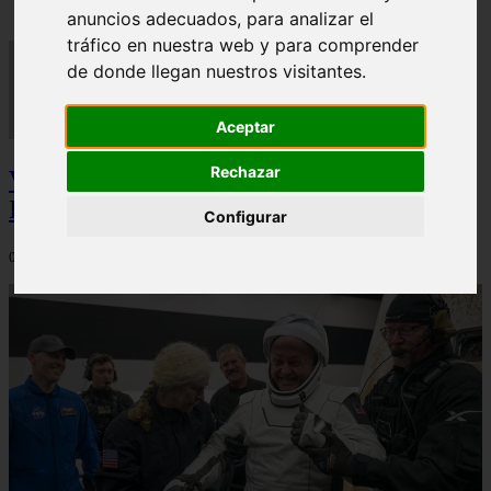
anuncios adecuados, para analizar el
tráfico en nuestra web y para comprender
de donde llegan nuestros visitantes.
Aceptar
Rechazar
Video Advertencias desde la cúspide de la
IA: Hinton y el posible colapso social
Configurar
06/03/2026