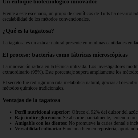
Un enfoque biotecnológico innovador
Frente a este escenario, un grupo de científicos de Tufts ha desarrolla
escalabilidad de los métodos convencionales.
¿Qué es la tagatosa?
La tagatosa es un azúcar natural presente en mínimas cantidades en lácte
El proceso: bacterias como fábricas microscópicas
La innovación radica en la técnica utilizada. Los investigadores modi
extraordinario (95%). Este porcentaje supera ampliamente los métodos 
El secreto fue redirigir una ruta metabólica natural, gracias al desc
métodos químicos tradicionales.
Ventajas de la tagatosa
Perfil nutricional superior:
Ofrece el 92% del dulzor del azú
Bajo índice glucémico:
Se absorbe parcialmente, teniendo un ef
Amigable con los dientes:
No promueve la caries dental e inclu
Versatilidad culinaria:
Funciona bien en repostería, aportando