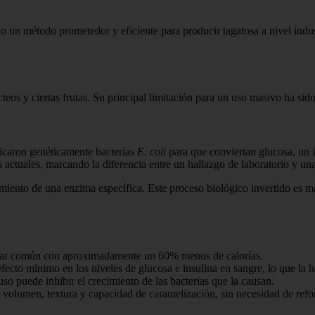
do un método prometedor y eficiente para producir tagatosa a nivel indus
os y ciertas frutas. Su principal limitación para un uso masivo ha sido l
ficaron genéticamente bacterias
E. coli
para que conviertan glucosa, un 
actuales, marcando la diferencia entre un hallazgo de laboratorio y una
ubrimiento de una enzima específica. Este proceso biológico invertido e
car común con aproximadamente un 60% menos de calorías.
ecto mínimo en los niveles de glucosa e insulina en sangre, lo que la h
so puede inhibir el crecimiento de las bacterias que la causan.
 volumen, textura y capacidad de caramelización, sin necesidad de refo