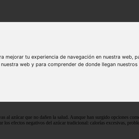
nsforman glucosa en tagatosa, un edulcorante natural con 60 % menos cal
 transforman glucosa en tagatosa, un edulco
ra mejorar tu experiencia de navegación en nuestra web, p
n nuestra web y para comprender de donde llegan nuestros v
atosa con una eficiencia del 95% empleando microorganismos modifica
tivas al azúcar que no dañen la salud. Aunque han surgido opciones como
ar los efectos negativos del azúcar tradicional: calorías excesivas, prob