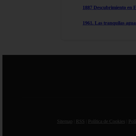
1887 Descubrimiento en 
1961. Las tranquilas agu
Sitemap
|
RSS
|
Política de Cookies
|
Polí