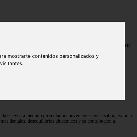
orías que la sacarosa
rante natural con 60 % menos calorías que
ara mostrarte contenidos personalizados y
isitantes.
dos genéticamente.
 la estevia, a menudo presentan inconvenientes en su sabor, textura o
lemas dentales, desequilibrios glucémicos y su contribución a