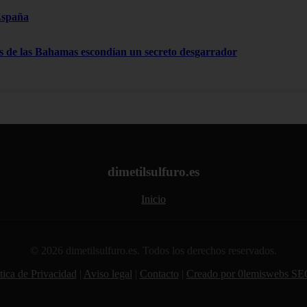
España
as de las Bahamas escondían un secreto desgarrador
dimetilsulfuro.es
Inicio
© 2026 dimetilsulfuro.es. Todos los derechos reservados.
tica de Privacidad
|
Aviso legal
|
Contacto
|
Creado por 0lemiswebs SE