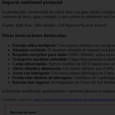
Impacto ambiental potencial
La producción convencional de azúcar tiene una gran huella ecológica
consumo de tierra, agua y energía, y una cadena de suministro más loc
Fuente: Tufts Now / Más detalles: Cell Reports Physical Science
Otras innovaciones destacadas
Energía eólica inteligente:
Una empresa italiana creó aerogene
Aluminio reciclado:
El aluminio obtenido de material reciclad
Respaldo energético para datos:
XING Mobility aplica tecnolog
Transporte marítimo sostenible:
Clippership presenta el dise
Carga ultrarrápida:
Nuevos modelos de BYD logran una carga 
Alerta climática alimentaria:
Un estudio advierte que el 44% d
Acero con hidrógeno:
Una nueva planta siderúrgica en China 
Producción eficiente de hidrógeno:
Científicos de Cambridge 
Baterías más seguras:
Investigadores de Corea del Sur diseñan
Contenido original en
https://ecoinventos.com/cientificos-de-tufts-disenan-bact
Derechos de autor