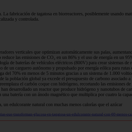
. La fabricación de tagatosa en biorreactores, posiblemente usando mate
alizada y controlada.
radores verticales que optimizan automáticamente sus palas, aumentand
o reduce las emisiones de CO₂ en un 86% y el uso de energía en un 95%
ía de baterías de vehículos eléctricos (800V) para crear sistemas de re
ño de un carguero autónomo y propulsado por energía eólica para rutas 
del 70% en menos de 5 minutos gracias a un sistema de 1.000 voltio
e la población global ya excede el presupuesto de carbono asociado a 
reemplaza el carbón coque con hidrógeno, recortando las emisiones de
han desarrollado un reactor que produce hidrógeno y nanotubos de ca
 una batería con un ánodo magnético que multiplica por cuatro la capac
erias-que-transforman-glucosa-en-tagatosa-un-edulcorante-natural-con-60-menos-cal