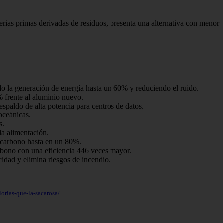
rias primas derivadas de residuos, presenta una alternativa con menor
o la generación de energía hasta un 60% y reduciendo el ruido.
 frente al aluminio nuevo.
spaldo de alta potencia para centros de datos.
oceánicas.
s.
la alimentación.
 carbono hasta en un 80%.
rbono con una eficiencia 446 veces mayor.
idad y elimina riesgos de incendio.
orias-que-la-sacarosa/