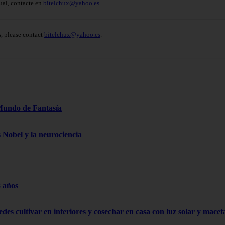
ual, contacte en
bitelchux@yahoo.es
.
s, please contact
bitelchux@yahoo.es
.
Mundo de Fantasía
s Nobel y la neurociencia
8 años
edes cultivar en interiores y cosechar en casa con luz solar y mace