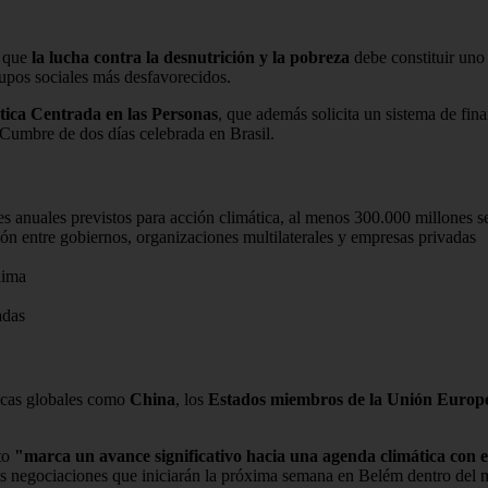
o que
la lucha contra la desnutrición y la pobreza
debe constituir uno 
rupos sociales más desfavorecidos.
ica Centrada en las Personas
, que además solicita un sistema de fina
 Cumbre de dos días celebrada en Brasil.
es anuales previstos para acción climática, al menos 300.000 millones s
 entre gobiernos, organizaciones multilaterales y empresas privadas
lima
adas
micas globales como
China
, los
Estados miembros de la Unión Europ
nto
"marca un avance significativo hacia una agenda climática co
 las negociaciones que iniciarán la próxima semana en Belém dentro del