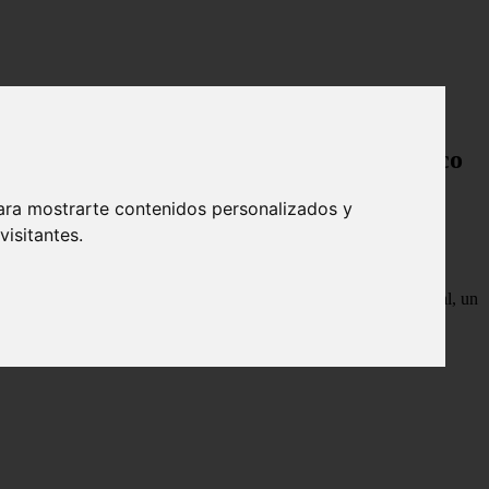
o climático
 hambre, la pobreza y el cambio climático
ara mostrarte contenidos personalizados y
isitantes.
ento de temperatura global en comparación con la era preindustrial, un