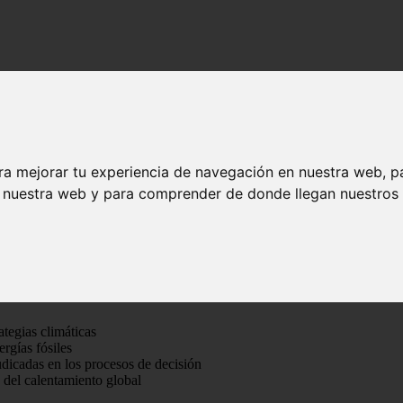
onas en el centro de la lucha contra el hambre, la pobreza y el cambi
personas en el centro de la lucha contra el
ra mejorar tu experiencia de navegación en nuestra web, p
n nuestra web y para comprender de donde llegan nuestros v
trado en las Personas
ra vez en la historia, el planeta ha superado el límite de 1,5°C de aum
 las consecuencias más severas del cambio climático.
ategias climáticas
ergías fósiles
dicadas en los procesos de decisión
s del calentamiento global