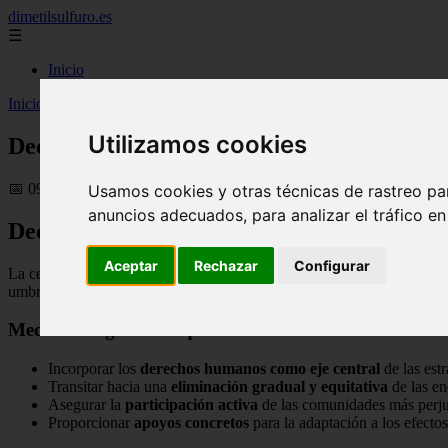
dimetilsulfuro.es
☰
Inicio
Inicio
>
curiosidades
>
Declaración de Belém: la COP30 pone a las pers
Utilizamos cookies
Declaración de Belém: la COP30 pone a las 
📅 09/11/2025
Usamos cookies y otras técnicas de rastreo pa
anuncios adecuados, para analizar el tráfico e
Declaración de la COP30: Un Enfoque Cen
Aceptar
Rechazar
Configurar
La celebración de la COP30 coincide con un período crucial: por prime
umbral que los científicos identifican como fundamental para prevenir
Medidas Urgentes Requeridas
Incorporar los
derechos humanos como eje central
de las estr
Transitar hacia una
eliminación gradual y equitativa
de las en
Asegurar la
participación activa
de las comunidades más perju
Proporcionar
apoyos concretos
para la adaptación a los efecto