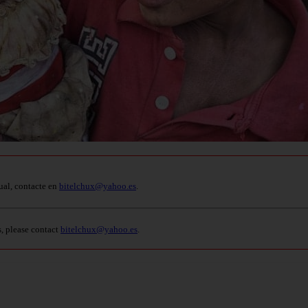
ual, contacte en
bitelchux@yahoo.es
.
s, please contact
bitelchux@yahoo.es
.