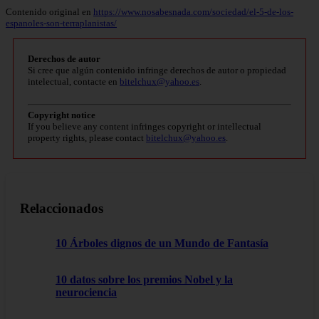
Contenido original en
https://www.nosabesnada.com/sociedad/el-5-de-los-
espanoles-son-terraplanistas/
Derechos de autor
Si cree que algún contenido infringe derechos de autor o propiedad
intelectual, contacte en
bitelchux@yahoo.es
.
Copyright notice
If you believe any content infringes copyright or intellectual
property rights, please contact
bitelchux@yahoo.es
.
Relaccionados
10 Árboles dignos de un Mundo de Fantasía
10 datos sobre los premios Nobel y la
neurociencia