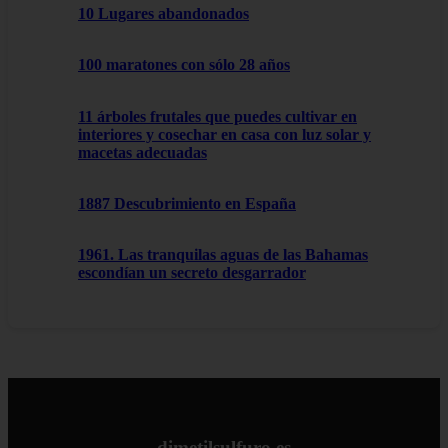
10 Lugares abandonados
100 maratones con sólo 28 años
11 árboles frutales que puedes cultivar en
interiores y cosechar en casa con luz solar y
macetas adecuadas
1887 Descubrimiento en España
1961. Las tranquilas aguas de las Bahamas
escondían un secreto desgarrador
dimetilsulfuro.es