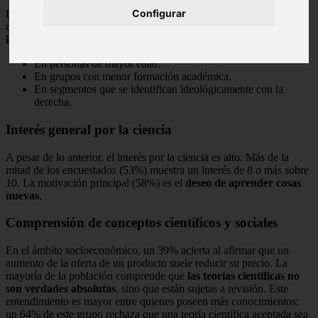
Configurar
La adhesión a ideas anticientíficas y teorías conspirativas no es
uniforme. Su aceptación
depende del nivel de conocimiento, la
ideología, la edad y la educación
. Tienden a ser más comunes:
En personas de mayor edad.
En grupos con menor formación académica.
En segmentos que se identifican ideológicamente con la
derecha.
Interés general por la ciencia
A pesar de lo anterior, el interés por la ciencia es alto. Más de la
mitad de los encuestados (53%) muestra un interés de 8 o más sobre
10. La motivación principal (58%) es el
deseo de aprender cosas
nuevas
.
Comprensión de conceptos científicos y sociales
En el ámbito socioeconómico, un 39% acierta al afirmar que un
aumento de la oferta de un producto suele reducir su precio. La
mayoría de la población comprende que
las teorías científicas no
son verdades absolutas
, sino que están sujetas a revisión. Este
entendimiento es mayor entre quienes poseen más conocimientos:
un 64% de este grupo rechaza que una teoría científica aceptada sea