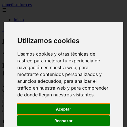
dimetilsulfuro.es
☰
Inicio
Inicio
>
curiosidades
>
El 5% de los españoles son terraplanistas
Utilizamos cookies
El 5% de los españoles son terraplanistas
📅 27/01/2026
Usamos cookies y otras técnicas de
rastreo para mejorar tu experiencia de
Estudio sobre la percepción científica en
navegación en nuestra web, para
España
mostrarte contenidos personalizados y
anuncios adecuados, para analizar el
Una investigación de la Fundación BBVA, titulada
Cultura
tráfico en nuestra web y para comprender
Científica en España
, revela datos significativos. Según este
de donde llegan nuestros visitantes.
informe, un
5% de la población española
cree que la Tierra es
plana. Además, el
28%
considera que seres extraterrestres han
estado en nuestro planeta, y un
15%
niega la existencia del cambio
Aceptar
climático.
Rechazar
Factores que influyen en estas creencias