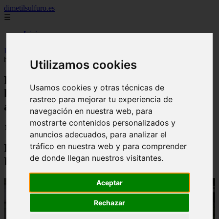
dimetilsulfuro.es
☰
Inicio
Inicio
>
curiosidades
>
El alivio energético en Ecuador: dos
hidroeléctricas vuelven al sistema y aportan 368 MW clave
Utilizamos cookies
El alivio energético en Ecuador: dos
Usamos cookies y otras técnicas de
hidroeléctricas vuelven al sistema y
rastreo para mejorar tu experiencia de
aportan 368 MW clave
navegación en nuestra web, para
mostrarte contenidos personalizados y
📅 02/02/2026
anuncios adecuados, para analizar el
tráfico en nuestra web y para comprender
Recuperación del Sistema Eléctrico en
de donde llegan nuestros visitantes.
Ecuador
Aceptar
Rechazar