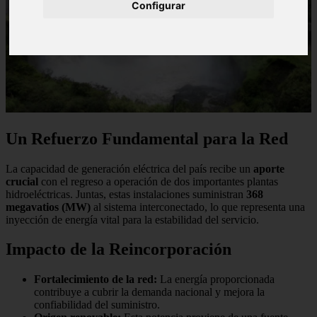
Configurar
Un Refuerzo Fundamental para la Red
La capacidad de generación eléctrica del país recibe un
aporte
crucial
con el regreso a operación de dos importantes plantas
hidroeléctricas. Juntas, estas instalaciones suministran
368
megavatios (MW)
al sistema interconectado, lo que representa una
inyección de energía vital para la estabilidad del servicio.
Impacto de la Reincorporación
Fortalecimiento de la red:
La energía proporcionada
contribuye a cubrir la demanda nacional y mejora la
confiabilidad del suministro.