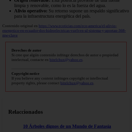
Origen renovable:
Esta potencia proviene de una fuente
limpia y renovable, como lo es la fuerza del agua.
Alivio operativo:
Su retorno supone un respaldo significativo
para la infraestructura energética del país.
Contenido original en
https://www.ecoticias.com/eco-america/el-alivio-
energetico-en-ecuador-dos-hidroelectricas-vuelven-al-sistema-y-aportan-368-
mw-clave
Derechos de autor
Si cree que algún contenido infringe derechos de autor o propiedad
intelectual, contacte en
bitelchux@yahoo.es
.
Copyright notice
If you believe any content infringes copyright or intellectual
property rights, please contact
bitelchux@yahoo.es
.
Relaccionados
10 Árboles dignos de un Mundo de Fantasía