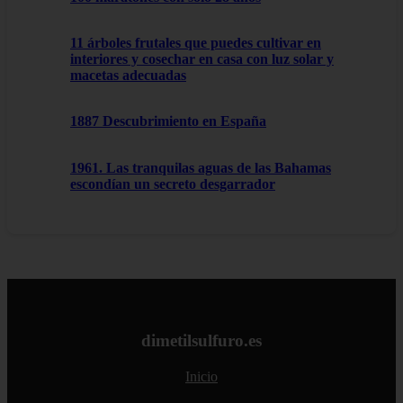
11 árboles frutales que puedes cultivar en
interiores y cosechar en casa con luz solar y
macetas adecuadas
1887 Descubrimiento en España
1961. Las tranquilas aguas de las Bahamas
escondían un secreto desgarrador
dimetilsulfuro.es
Inicio