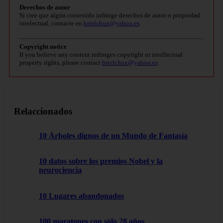
Derechos de autor
Si cree que algún contenido infringe derechos de autor o propiedad
intelectual, contacte en
bitelchux@yahoo.es
.
Copyright notice
If you believe any content infringes copyright or intellectual
property rights, please contact
bitelchux@yahoo.es
.
Relaccionados
10 Árboles dignos de un Mundo de Fantasía
10 datos sobre los premios Nobel y la
neurociencia
10 Lugares abandonados
100 maratones con sólo 28 años