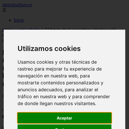
dimetilsulfuro.es
☰
Inicio
Inicio
>
curiosidades
>
El futuro de la agricultura eléctrica está
tomando forma en John Deere: presenta tractor eléctrico de 130 CV
con hasta 8 horas de autonomía y carga rápida en 30 minutos
Utilizamos cookies
El futuro de la agricultura eléctrica está
tomando forma en John Deere: presenta
Usamos cookies y otras técnicas de
tractor eléctrico de 130 CV con hasta 8
rastreo para mejorar tu experiencia de
horas de autonomía y carga rápida en 30
navegación en nuestra web, para
mostrarte contenidos personalizados y
minutos
anuncios adecuados, para analizar el
📅 04/01/2026
tráfico en nuestra web y para comprender
de donde llegan nuestros visitantes.
John Deere impulsa la transición
eléctrica en el campo
Aceptar
La compañía John Deere presenta un tractor modular y sin