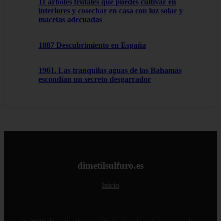
11 árboles frutales que puedes cultivar en
interiores y cosechar en casa con luz solar y
macetas adecuadas
1887 Descubrimiento en España
1961. Las tranquilas aguas de las Bahamas
escondían un secreto desgarrador
dimetilsulfuro.es
Inicio