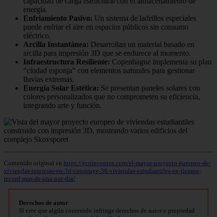
capacidad de carga estructural con el almacenamiento de
energía.
Enfriamiento Pasivo:
Un sistema de ladrillos especiales
puede enfriar el aire en espacios públicos sin consumo
eléctrico.
Arcilla Instantánea:
Desarrollan un material basado en
arcilla para impresión 3D que se endurece al momento.
Infraestructura Resiliente:
Copenhague implementa su plan
"ciudad esponja" con elementos naturales para gestionar
lluvias extremas.
Energía Solar Estética:
Se presentan paneles solares con
colores personalizados que no comprometen su eficiencia,
integrando arte y función.
Contenido original en
https://ecoinventos.com/el-mayor-proyecto-europeo-de-
viviendas-impresas-en-3d-construye-36-viviendas-estudiantiles-en-tiempo-
record-mas-de-una-por-dia/
Derechos de autor
Si cree que algún contenido infringe derechos de autor o propiedad