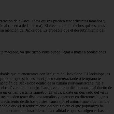
 creación de quistes. Estos quistes pueden tener distintos tamaños y
nimal (o cerca de la misma). El crecimiento de dichos quistes, causa
mera mención del Jackalope. Es probable que el descubrimiento del
ante macabro, ya que dicho virus puede llegar a matar a poblaciones
obable que te encuentres con la figura del Jackalope. El Jackalope, es
probable que si haces un viaje en carretera, tarde o temprano te
ención del Jackalope dentro de la cultura Norteamericana, fue a
en el cadáver de un conejo. Luego vendieron dicho montaje al dueño de
 un origen bastante siniestro. El virus. Existe un derivado del virus
uistes pueden tener distintos tamaños y aparecer en diferentes lugares
l crecimiento de dichos quistes, causa que el animal muera de hambre,
obable que el descubrimiento del virus fuera el que popularizo la
na criatura incluso “tierna”, la realidad es que su origen es bastante