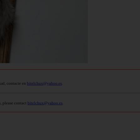
ual, contacte en
bitelchux@yahoo.es
.
s, please contact
bitelchux@yahoo.es
.