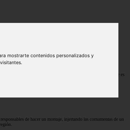
ara mostrarte contenidos personalizados y
isitantes.
 de monstruo con cuerpo de liebre y cuernos de antílope. El nombre es
este supuesto animal.
 responsables de hacer un montaje, injertando las cornamentas de un
región.