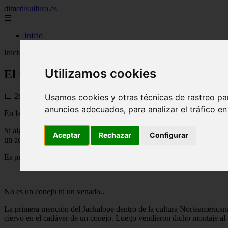
dimetilsulfuro.es
☰
Inicio
Inicio
>
curiosidades
>
El terrorífico origen del Jackalope
Utilizamos cookies
El terrorífico origen del Jackalope
📅 26/07/2025
Usamos cookies y otras técnicas de rastreo pa
anuncios adecuados, para analizar el tráfico e
En la cultura americana existe un ser mitológico, con un origen bastant
Si alguna vez viajas por el oeste de Estados Unidos, es probable que 
Aceptar
Rechazar
Configurar
un acrónimo de liebre (Jackrabbit en inglés) y antílope.
Es probable que si haces un viaje en carretera, tarde o temprano te e
No es un conejo ni un venado..
La primera mención del Jackalope dentro de la cultura Norteamericana
ciervo en el cadáver de un conejo. Luego vendieron dicho montaje al 