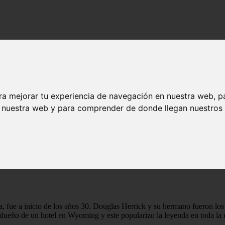
ra mejorar tu experiencia de navegación en nuestra web, p
n nuestra web y para comprender de donde llegan nuestros v
e siniestro.
te encuentres con la figura del Jackalope. El Jackalope, es una especie
ncuentres con un museo que ofrece un vistazo al cadáver conservado de 
, fue a inicio de los años 30. Douglas Herrick y su hermano fueron los
dueño de un hotel en Wyoming y este popularizo la leyenda en toda la 