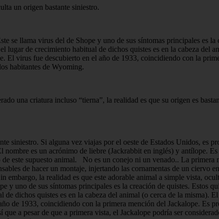
ulta un origen bastante siniestro.
 Este se llama virus del de Shope y uno de sus síntomas principales es la
el lugar de crecimiento habitual de dichos quistes es en la cabeza del a
e. El virus fue descubierto en el año de 1933, coincidiendo con la pri
e los habitantes de Wyoming.
erado una criatura incluso “tierna”, la realidad es que su origen es bast
te siniestro. Si alguna vez viajas por el oeste de Estados Unidos, es pr
 nombre es un acrónimo de liebre (Jackrabbit en inglés) y antílope. Es 
 de este supuesto animal. No es un conejo ni un venado.. La primera m
nsables de hacer un montaje, injertando las cornamentas de un ciervo 
 embargo, la realidad es que este adorable animal a simple vista, oculta
hope y uno de sus síntomas principales es la creación de quistes. Estos q
al de dichos quistes es en la cabeza del animal (o cerca de la misma). E
l año de 1933, coincidiendo con la primera mención del Jackalope. Es pr
ue a pesar de que a primera vista, el Jackalope podría ser considerado u