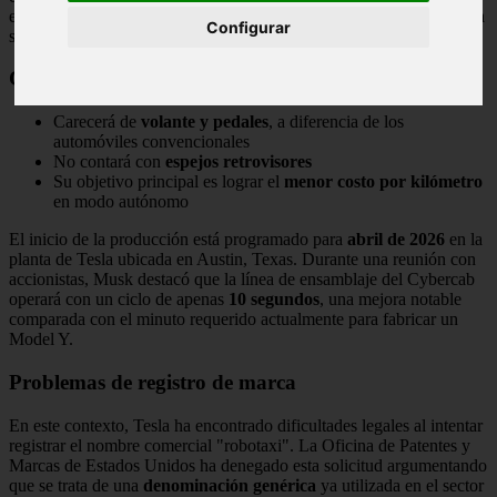
esperado robotaxi Cybercab, un vehículo eléctrico autónomo que ha
Configurar
sido ampliamente promocionado.
Características del Cybercab
Carecerá de
volante y pedales
, a diferencia de los
automóviles convencionales
No contará con
espejos retrovisores
Su objetivo principal es lograr el
menor costo por kilómetro
en modo autónomo
El inicio de la producción está programado para
abril de 2026
en la
planta de Tesla ubicada en Austin, Texas. Durante una reunión con
accionistas, Musk destacó que la línea de ensamblaje del Cybercab
operará con un ciclo de apenas
10 segundos
, una mejora notable
comparada con el minuto requerido actualmente para fabricar un
Model Y.
Problemas de registro de marca
En este contexto, Tesla ha encontrado dificultades legales al intentar
registrar el nombre comercial "robotaxi". La Oficina de Patentes y
Marcas de Estados Unidos ha denegado esta solicitud argumentando
que se trata de una
denominación genérica
ya utilizada en el sector