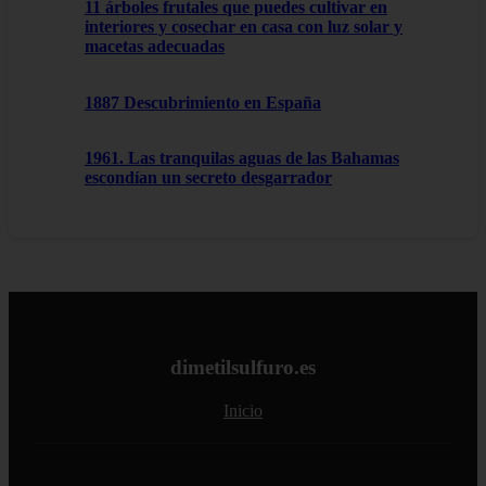
11 árboles frutales que puedes cultivar en
interiores y cosechar en casa con luz solar y
macetas adecuadas
1887 Descubrimiento en España
1961. Las tranquilas aguas de las Bahamas
escondían un secreto desgarrador
dimetilsulfuro.es
Inicio