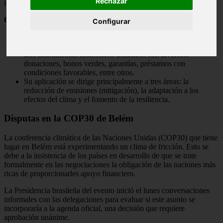
Rechazar
impactos climáticos y fortalecer su capacidad de recuperación.
Orígenes y modalidades de la financiación climática
Configurar
Puede originarse en fuentes públicas o privadas, tanto
nacionales como internacionales.
Los instrumentos financieros utilizados son diversos:
donaciones, bonos verdes, garantías, préstamos con
condiciones favorables, entre otros.
Su aplicación se dirige principalmente a tres áreas: la
reducción de emisiones (mitigación), la adaptación a los
efectos del clima y el fomento de la resiliencia.
Disputas en la COP30 de Belém
La conferencia climática de las Naciones Unidas (COP30) que tiene
lugar en Belém está experimentando un clima de fricción. Esto se
debe a la insistencia de los países en desarrollo de que se trate
formalmente en las negociaciones la obligación de las naciones más
ricas de proporcionarles apoyo financiero.
La Presidencia brasileña del evento inició el lunes conversaciones
informales con las delegaciones para evaluar si este asunto se
incorporaría a la agenda oficial, una decisión que requiere
aprobación unánime.