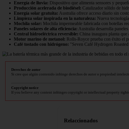
Energía de lluvia:
Dispositivo que alimenta sensores y pequeños
Producción acelerada de biodiésel:
Catalizador sólido de hid
Energía solar gratuita:
Australia ofrece acceso diario sin cost
Limpieza solar inspirada en la naturaleza:
Nueva tecnología 
Mochila solar:
Mochila impermeable fabricada con botellas rec
Paneles solares de alta eficiencia:
Australia desarrolla paneles
Central hidroeléctrica reversible:
China inaugura planta que ap
Motor marino de metanol:
Rolls-Royce prueba con éxito el p
Café tostado con hidrógeno:
"Seven Café Hydrogen Roasted C
Derechos de autor
Si cree que algún contenido infringe derechos de autor o propiedad intelect
Copyright notice
If you believe any content infringes copyright or intellectual property right
Relaccionados