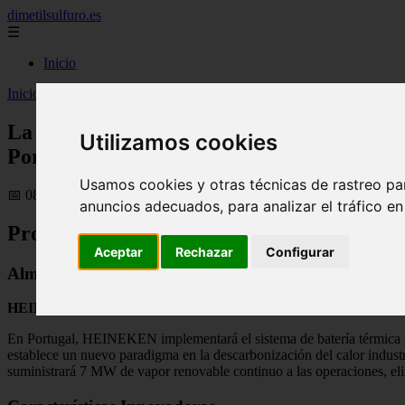
dimetilsulfuro.es
☰
Inicio
Inicio
>
curiosidades
>
La batería térmica más grande de la industria
La batería térmica más grande de la indus
Utilizamos cookies
Portugal
Usamos cookies y otras técnicas de rastreo pa
📅 08/11/2025
anuncios adecuados, para analizar el tráfico e
Proyectos de Energía Sostenible
Aceptar
Rechazar
Configurar
Almacenamiento Térmico Revolucionario en Portuga
HEINEKEN, Rondo y EDP
están desarrollando la iniciativa de al
En Portugal, HEINEKEN implementará el sistema de batería térmica m
establece un nuevo paradigma en la descarbonización del calor indust
suministrará 7 MW de vapor renovable continuo a las operaciones, el