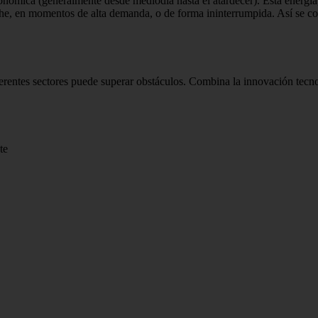
nómica (generalmente desde mediodía hasta el atardecer). Esta energía, 
e, en momentos de alta demanda, o de forma ininterrumpida. Así se cons
entes sectores puede superar obstáculos. Combina la innovación tecn
te