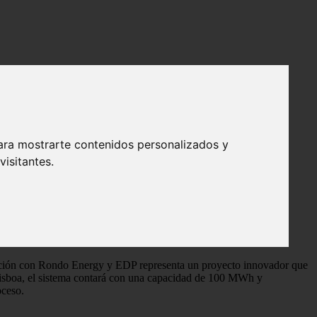
7 en Portugal
cerveza con vapor renovable 24/7 en
ara mostrarte contenidos personalizados y
isitantes.
ración con Rondo Energy y EDP representa un proyecto innovador que
 Lisboa, el sistema contará con una capacidad de 100 MWh y
oceso.