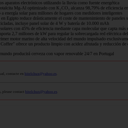
 aparatos electrónicos utilizando la lluvia como fuente energética
rotalcita Mg-Al optimizado con K₂CO₃ alcanza 98,79% de eficiencia e
o a energía solar para millones de hogares con medidores inteligentes
en Egipto reduce drásticamente el coste de mantenimiento de paneles so
icladas, incluye panel solar de 4 W y batería de 10.000 mAh
 solares con 45% de eficiencia mediante capa molecular que capta más e
orta 2,7 millones de kW para regular la sobrecargada red eléctrica del 
rimer motor marino de alta velocidad del mundo impulsado exclusivam
offee" ofrece un producto limpio con acidez afrutada y reducción de
ual, contacte en
bitelchux@yahoo.es
.
s, please contact
bitelchux@yahoo.es
.