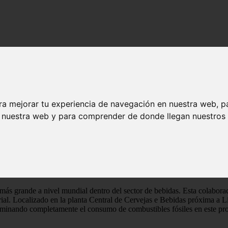
 de bebidas en todo el mundo producirá cerveza con vapor renovable 24/
tria de bebidas en todo el mundo producirá 
ra mejorar tu experiencia de navegación en nuestra web, p
n nuestra web y para comprender de donde llegan nuestros v
l
macenamiento térmico más importante de la península ibérica.
ás grande a nivel mundial dentro del sector de bebidas. Esta colabo
rial. Localizado en la planta Central de Cervejas e Bebidas próxima a
iminando completamente el consumo de combustibles fósiles en este pr