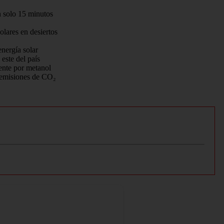
n solo 15 minutos
lares en desiertos
nergía solar
este del país
ente por metanol
 emisiones de CO₂