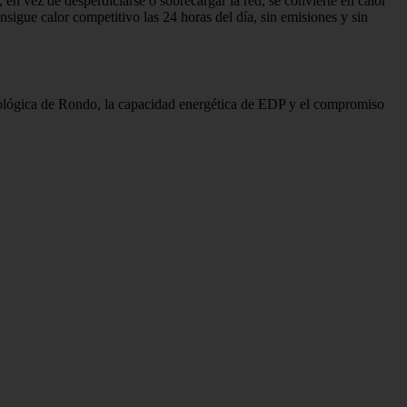
en vez de desperdiciarse o sobrecargar la red, se convierte en calor
igue calor competitivo las 24 horas del día, sin emisiones y sin
ológica de Rondo, la capacidad energética de EDP y el compromiso