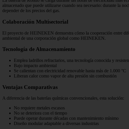
La batería de Rondo se carga durante las horas de electricidad más eco
almacenado que puede utilizarse cuando sea necesario: durante la noch
depender de los precios del gas.
Colaboración Multisectorial
El proyecto de HEINEKEN demuestra cómo la cooperación entre difer
ambiental de una corporación global como HEINEKEN.
Tecnología de Almacenamiento
Emplea ladrillos refractarios, una tecnología conocida y resisten
Bajo impacto ambiental
Se calientan con electricidad renovable hasta más de 1.000 °C
Liberan calor como vapor de alta presión sin combustión
Ventajas Comparativas
A diferencia de las baterías químicas convencionales, esta solución:
No requiere metales escasos
No se deteriora con el tiempo
Puede operar durante décadas con mantenimiento mínimo
Diseño modular adaptable a diversas industrias