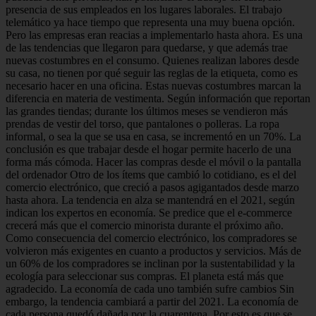
presencia de sus empleados en los lugares laborales. El trabajo
telemático ya hace tiempo que representa una muy buena opción.
Pero las empresas eran reacias a implementarlo hasta ahora. Es una
de las tendencias que llegaron para quedarse, y que además trae
nuevas costumbres en el consumo. Quienes realizan labores desde
su casa, no tienen por qué seguir las reglas de la etiqueta, como es
necesario hacer en una oficina. Estas nuevas costumbres marcan la
diferencia en materia de vestimenta. Según información que reportan
las grandes tiendas; durante los últimos meses se vendieron más
prendas de vestir del torso, que pantalones o polleras. La ropa
informal, o sea la que se usa en casa, se incrementó en un 70%. La
conclusión es que trabajar desde el hogar permite hacerlo de una
forma más cómoda. Hacer las compras desde el móvil o la pantalla
del ordenador Otro de los ítems que cambió lo cotidiano, es el del
comercio electrónico, que creció a pasos agigantados desde marzo
hasta ahora. La tendencia en alza se mantendrá en el 2021, según
indican los expertos en economía. Se predice que el e-commerce
crecerá más que el comercio minorista durante el próximo año.
Como consecuencia del comercio electrónico, los compradores se
volvieron más exigentes en cuanto a productos y servicios. Más de
un 60% de los compradores se inclinan por la sustentabilidad y la
ecología para seleccionar sus compras. El planeta está más que
agradecido. La economía de cada uno también sufre cambios Sin
embargo, la tendencia cambiará a partir del 2021. La economía de
cada persona quedó dañada por la cuarentena. Por esto es que se