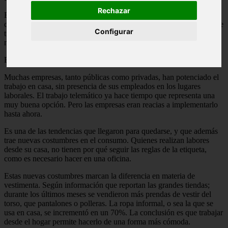
Rechazar
El distanciamiento social es un requisito indispensable para evitar el
contagio. En muchos sitios es obligatorio. Algunos recomiendan que
Configurar
tiene que ser de dos metros como mínimo, otros dicen que con un
metro y medio es suficiente. Lo importante es ponerlo en práctica.
El homeoffice o trabajo desde casa es una tendencia en alza
Muchas empresas, tanto públicas como privadas, han potenciado el
trabajo en casa, sin presencia de sus empleados en los lugares
laborales. El trabajo telemático ya hace tiempo que representa una
muy buena opción. Pero las empresas eran reacias a implementarlo
hasta ahora.
Es una de las tendencias que llegaron para quedarse, y que además
trae nuevas costumbres en el consumo. Quienes realizan labores
desde su casa, no tienen por qué seguir las reglas de la etiqueta,
como es necesario hacer en una oficina.
Estas nuevas costumbres marcan la diferencia en materia de
vestimenta. Según información que reportan las grandes tiendas;
durante los últimos meses se vendieron más prendas de vestir del
torso, que pantalones o polleras. La ropa informal, o sea la que se
usa en casa, se incrementó en un 70%. La conclusión es que trabajar
desde el hogar permite hacerlo de una forma más cómoda.