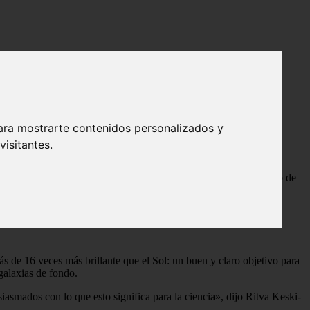
ara mostrarte contenidos personalizados y
isitantes.
e publicada recientemente.
 dijo el astrofísico Thomas Zurbuchen. Es administrador asociado de
s de 16 veces más brillante que el Sol: un buen y claro objetivo para
 galaxias de fondo.
asmados con lo que esto significa para la ciencia», dijo Ritva Keski-