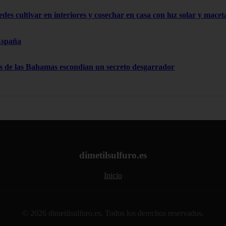
edes cultivar en interiores y cosechar en casa con luz solar y mace
España
as de las Bahamas escondían un secreto desgarrador
dimetilsulfuro.es
Inicio
© 2026 dimetilsulfuro.es. Todos los derechos reservados.