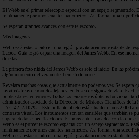
El Webb es el primer telescopio espacial con un espejo segmentado. E
mínimamente por unos cuantos nanómetros. Así forman una superficie
Se esperan grandes avances con este telescopio.
Más imágenes
Webb está estacionado en una región gravitatoriamente estable del esp
Láctea. Gaia logró captar una imagen del James Webb. En ese momento
de ellas.
La primera foto nítida del James Webb es solo el inicio. En las próxi
algún momento del verano del hemisferio norte.
Revelará muchas cosas que actualmente no podemos ver. Se espera que
las atmósferas de mundos lejanos, en busca de signos de vida. Es el t
publicada recientemente. Todos los parámetros ópticos funcionan tan 
administrador asociado de la Dirección de Misiones Científicas de la
TYC 4212-1079-1. Este brillante objeto está situado a unos 2.000 años 
contraste visual. Los instrumentos son tan sensibles que también se pu
superando las especificaciones. Estamos entusiasmados con lo que est
Webb es el primer telescopio espacial con un espejo segmentado. Est
mínimamente por unos cuantos nanómetros. Así forman una superficie
Webb está estacionado en una región gravitatoriamente estable del esp