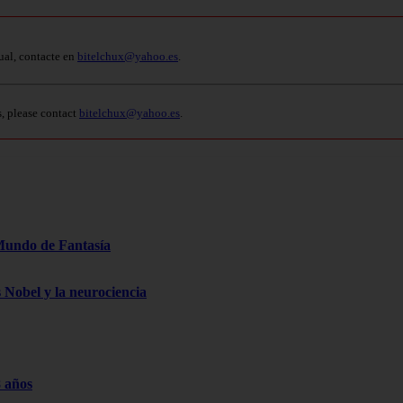
ual, contacte en
bitelchux@yahoo.es
.
s, please contact
bitelchux@yahoo.es
.
Mundo de Fantasía
s Nobel y la neurociencia
8 años