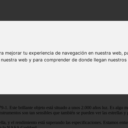
ra mejorar tu experiencia de navegación en nuestra web, p
n nuestra web y para comprender de donde llegan nuestros v
neración sigue sorprendiendo. La primera foto nítida del James Webb fu
 el telescopio más potente que nadie haya puesto nunca en el espacio»,
. Este brillante objeto está situado a unos 2.000 años luz. Es algo má
 instrumentos son tan sensibles que también se pueden ver las estrellas y
a, y el rendimiento está superando las especificaciones. Estamos entusi
 en la NASA Goddard.