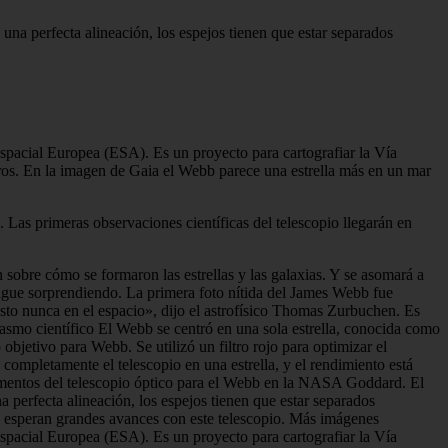
a perfecta alineación, los espejos tienen que estar separados
Espacial Europea (ESA). Es un proyecto para cartografiar la Vía
ros. En la imagen de Gaia el Webb parece una estrella más en un mar
 Las primeras observaciones científicas del telescopio llegarán en
obre cómo se formaron las estrellas y las galaxias. Y se asomará a
sigue sorprendiendo. La primera foto nítida del James Webb fue
sto nunca en el espacio», dijo el astrofísico Thomas Zurbuchen. Es
asmo científico El Webb se centró en una sola estrella, conocida como
bjetivo para Webb. Se utilizó un filtro rojo para optimizar el
completamente el telescopio en una estrella, y el rendimiento está
lementos del telescopio óptico para el Webb en la NASA Goddard. El
erfecta alineación, los espejos tienen que estar separados
 esperan grandes avances con este telescopio. Más imágenes
Espacial Europea (ESA). Es un proyecto para cartografiar la Vía