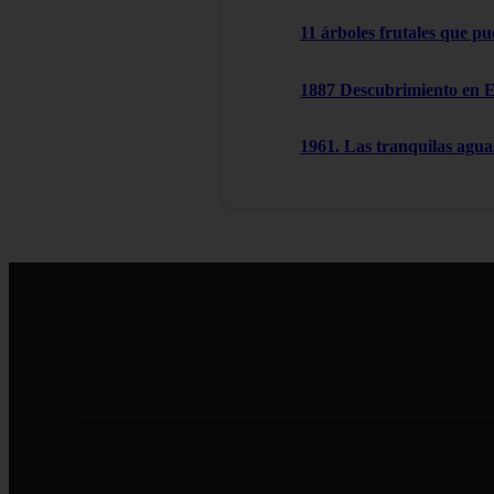
11 árboles frutales que pu
1887 Descubrimiento en 
1961. Las tranquilas agu