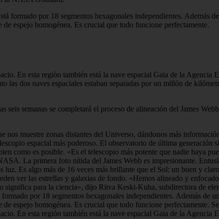
stá formado por 18 segmentos hexagonales independientes. Además de un
 de espejo homogénea. Es crucial que todo funcione perfectamente.
acio. En esta región también está la nave espacial Gaia de la Agencia 
 las dos naves espaciales estaban separadas por un millón de kilómet
mas seis semanas se completará el proceso de alineación del James Webb.
 nos muestre zonas distantes del Universo, dándonos más información s
elescopio espacial más poderoso. El observatorio de última generación 
bien como es posible. «Es el telescopio más potente que nadie haya pue
 NASA. La primera foto nítida del James Webb es impresionante. Entusi
luz. Es algo más de 16 veces más brillante que el Sol: un buen y claro o
eden ver las estrellas y galaxias de fondo. «Hemos alineado y enfocado 
o significa para la ciencia», dijo Ritva Keski-Kuha, subdirectora de e
á formado por 18 segmentos hexagonales independientes. Además de una p
 de espejo homogénea. Es crucial que todo funcione perfectamente. Se
acio. En esta región también está la nave espacial Gaia de la Agencia 