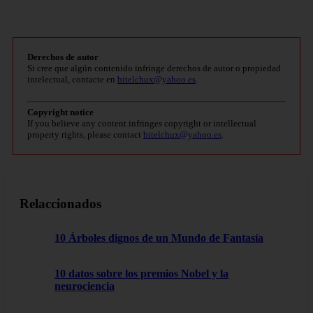
Derechos de autor
Si cree que algún contenido infringe derechos de autor o propiedad
intelectual, contacte en
bitelchux@yahoo.es
.
Copyright notice
If you believe any content infringes copyright or intellectual
property rights, please contact
bitelchux@yahoo.es
.
Relaccionados
10 Árboles dignos de un Mundo de Fantasía
10 datos sobre los premios Nobel y la
neurociencia