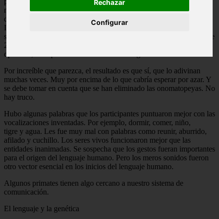
presentó una investigación. Es el primer estudio extenso y
Rechazar
multicultural centrado en esta cuestión: ¿Entenderían los hablantes
de cualquier lengua una vocalización inventada por angloparlantes?
Configurar
Imaginemos una secuencia de sonidos inventada para
significar dormir, comer o niño. Luego se presenta a los hablantes de
28 lenguas. Se les pide que le asignen un significado entre 12
opciones, sean palabras de su idioma o imágenes.
Por increíble que parezca, el resultado es que sí, que lo adivinan
muchas veces. Muy por encima de lo que cabría esperar por azar. Y
se debe tomar en cuenta que se han eliminado las onomatopeyas. No
hay truco.
Hubo algunas palabras que los participantes puntuaron mejor con las
vocalizaciones inventadas. Por ejemplo, dormir, comer, niño,
tigre y agua. Les fue muy mal con palabras como reunir, aburrido,
afilado y cuchillo. Los seres vivos funcionaron mejor que las
entidades inanimadas. Se sospecha que los gestos fueran importantes
para el origen del lenguaje humano. Pero los meros sonidos fueron
otro vector esencial en los inicios del lenguaje humano.
Algunos primates tienen algo cercano a nuestro sistema de
comunicación.
El lenguaje y la genética