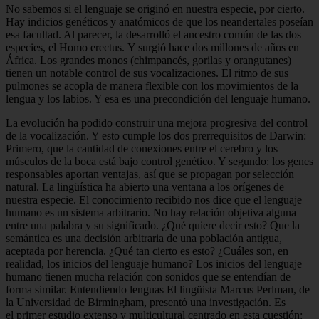
No sabemos si el lenguaje se originó en nuestra especie, por cierto.
Hay indicios genéticos y anatómicos de que los neandertales poseían
esa facultad. Al parecer, la desarrolló el ancestro común de las dos
especies, el Homo erectus. Y surgió hace dos millones de años en
África. Los grandes monos (chimpancés, gorilas y orangutanes)
tienen un notable control de sus vocalizaciones. El ritmo de sus
pulmones se acopla de manera flexible con los movimientos de la
lengua y los labios. Y esa es una precondición del lenguaje humano.
La evolución ha podido construir una mejora progresiva del control
de la vocalización. Y esto cumple los dos prerrequisitos de Darwin:
Primero, que la cantidad de conexiones entre el cerebro y los
músculos de la boca está bajo control genético. Y segundo: los genes
responsables aportan ventajas, así que se propagan por selección
natural. La lingüística ha abierto una ventana a los orígenes de
nuestra especie. El conocimiento recibido nos dice que el lenguaje
humano es un sistema arbitrario. No hay relación objetiva alguna
entre una palabra y su significado. ¿Qué quiere decir esto? Que la
semántica es una decisión arbitraria de una población antigua,
aceptada por herencia. ¿Qué tan cierto es esto? ¿Cuáles son, en
realidad, los inicios del lenguaje humano? Los inicios del lenguaje
humano tienen mucha relación con sonidos que se entendían de
forma similar. Entendiendo lenguas El lingüista Marcus Perlman, de
la Universidad de Birmingham, presentó una investigación. Es
el primer estudio extenso y multicultural centrado en esta cuestión: