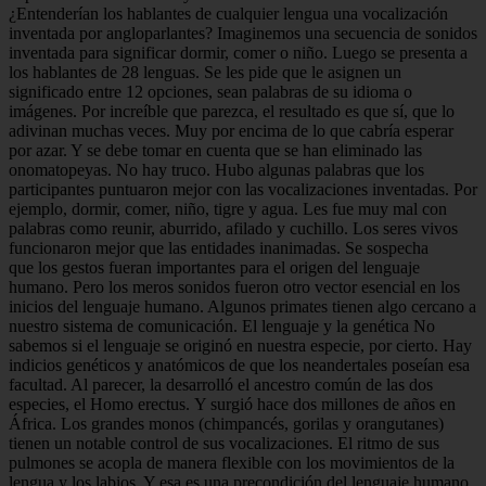
¿Entenderían los hablantes de cualquier lengua una vocalización
inventada por angloparlantes? Imaginemos una secuencia de sonidos
inventada para significar dormir, comer o niño. Luego se presenta a
los hablantes de 28 lenguas. Se les pide que le asignen un
significado entre 12 opciones, sean palabras de su idioma o
imágenes. Por increíble que parezca, el resultado es que sí, que lo
adivinan muchas veces. Muy por encima de lo que cabría esperar
por azar. Y se debe tomar en cuenta que se han eliminado las
onomatopeyas. No hay truco. Hubo algunas palabras que los
participantes puntuaron mejor con las vocalizaciones inventadas. Por
ejemplo, dormir, comer, niño, tigre y agua. Les fue muy mal con
palabras como reunir, aburrido, afilado y cuchillo. Los seres vivos
funcionaron mejor que las entidades inanimadas. Se sospecha
que los gestos fueran importantes para el origen del lenguaje
humano. Pero los meros sonidos fueron otro vector esencial en los
inicios del lenguaje humano. Algunos primates tienen algo cercano a
nuestro sistema de comunicación. El lenguaje y la genética No
sabemos si el lenguaje se originó en nuestra especie, por cierto. Hay
indicios genéticos y anatómicos de que los neandertales poseían esa
facultad. Al parecer, la desarrolló el ancestro común de las dos
especies, el Homo erectus. Y surgió hace dos millones de años en
África. Los grandes monos (chimpancés, gorilas y orangutanes)
tienen un notable control de sus vocalizaciones. El ritmo de sus
pulmones se acopla de manera flexible con los movimientos de la
lengua y los labios. Y esa es una precondición del lenguaje humano.