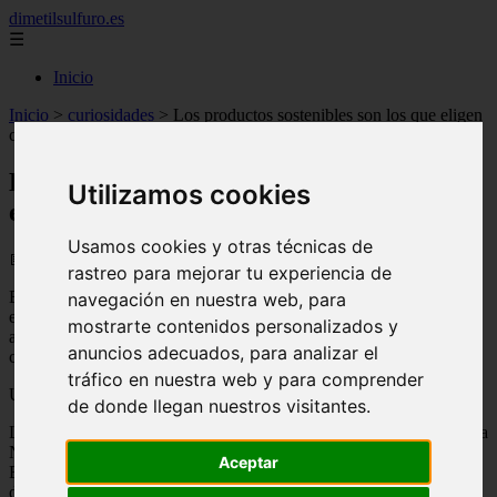
dimetilsulfuro.es
☰
Inicio
Inicio
>
curiosidades
>
Los productos sostenibles son los que eligen
consumir los europeos
Los productos sostenibles son los que
Utilizamos cookies
eligen consumir los europeos
Usamos cookies y otras técnicas de
📅 20/07/2025
rastreo para mejorar tu experiencia de
El 73% de los europeos quiere consumir productos sostenibles. Por
navegación en nuestra web, para
esa razón pretenden una legislación comunitaria que asegure ese
mostrarte contenidos personalizados y
aspecto. Esto señala que la mayoría de los europeos están
anuncios adecuados, para analizar el
comprometidos con la biodiversidad y la ecología.
tráfico en nuestra web y para comprender
Una encuesta hecha a la población confirma este compromiso
de donde llegan nuestros visitantes.
La encuesta se realizó por pedido de la ONG Fondo Mundial para la
Naturaleza (WWF). Se dio a conocer el día 27 de octubre de 2021.
Aceptar
En ella, el 76% de los ciudadanos encuestados piensa que la UE
debería ser estricta con el cuidado de los bosques y ecosistemas.