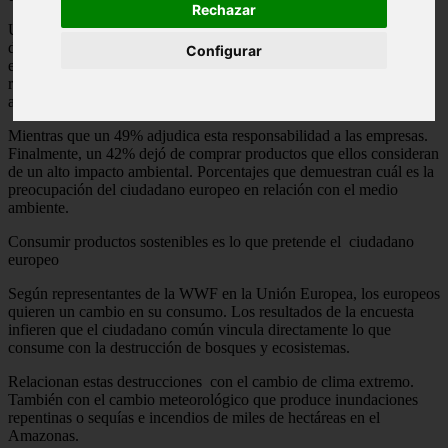
Rechazar
Un 74% es de la opinión que los productos alimenticios importados
deberían ser aprobados por la UE con estándares propios. A su vez,
Configurar
el 51% cree que los gobiernos deberían ser los encargados de
reducir el impacto ambiental generado por la producción de los
alimentos.
Mientras que un 49% adjudica esta responsabilidad a las empresas.
Finalmente, un 42% dejó de comprar productos que ellos consideran
de un alto impacto ambiental. Porcentajes que demuestran cuál es la
preocupación del ciudadano europeo en relación con el medio
ambiente.
Consumir productos sostenibles es lo que pretende el ciudadano
europeo
Según representantes de la WWF en la Unión Europea, los europeos
quieren un cambio en su consumo. Los resultados de la encuesta
infieren que el ciudadano común vincula directamente lo que
consume con la destrucción de bosques y ecosistemas.
Relacionan estas destrucciones con el cambio de clima extremo.
También con el cambio meteorológico que produce inundaciones
repentinas o sequías e incendios de miles de hectáreas en el
Amazonas.