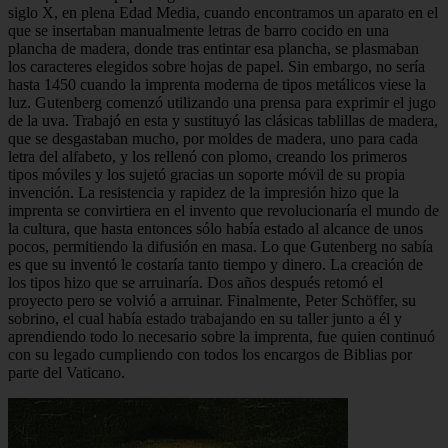
siglo X, en plena Edad Media, cuando encontramos un aparato en el
que se insertaban manualmente letras de barro cocido en una
plancha de madera, donde tras entintar esa plancha, se plasmaban
los caracteres elegidos sobre hojas de papel. Sin embargo, no sería
hasta 1450 cuando la imprenta moderna de tipos metálicos viese la
luz. Gutenberg comenzó utilizando una prensa para exprimir el jugo
de la uva. Trabajó en esta y sustituyó las clásicas tablillas de madera,
que se desgastaban mucho, por moldes de madera, uno para cada
letra del alfabeto, y los rellenó con plomo, creando los primeros
tipos móviles y los sujetó gracias un soporte móvil de su propia
invención. La resistencia y rapidez de la impresión hizo que la
imprenta se convirtiera en el invento que revolucionaría el mundo de
la cultura, que hasta entonces sólo había estado al alcance de unos
pocos, permitiendo la difusión en masa. Lo que Gutenberg no sabía
es que su inventó le costaría tanto tiempo y dinero. La creación de
los tipos hizo que se arruinaría. Dos años después retomó el
proyecto pero se volvió a arruinar. Finalmente, Peter Schöffer, su
sobrino, el cual había estado trabajando en su taller junto a él y
aprendiendo todo lo necesario sobre la imprenta, fue quien continuó
con su legado cumpliendo con todos los encargos de Biblias por
parte del Vaticano.