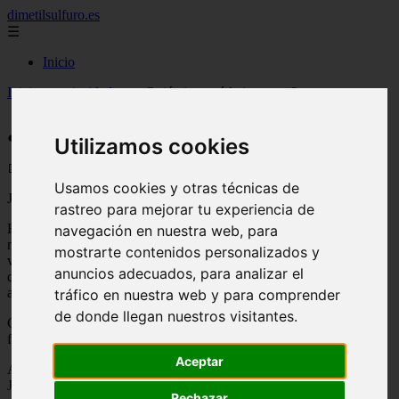
dimetilsulfuro.es
☰
Inicio
Inicio
>
curiosidades
>
¿Quién inventó la imprenta?
¿Quién inventó la imprenta?
Utilizamos cookies
📅 18/08/2025
Usamos cookies y otras técnicas de
Johannes Gutenberg
rastreo para mejorar tu experiencia de
Hoy en día contamos con un sinfín de dispositivos electrónicos en
navegación en nuestra web, para
nuestras propias casas. Pero las empresas también. Nada tienen que
mostrarte contenidos personalizados y
ver las rotativas de los periódicos actuales, incluso algunas han
anuncios adecuados, para analizar el
desaparecido uniéndose al mundo online, con las primeras que
aparecieron.
tráfico en nuestra web y para comprender
de donde llegan nuestros visitantes.
Cualquier persona que haya estudiado periodismo tiene grabado a
fuego el nombre de Gutenberg, pero, ¿quién fue este alemán?
Aceptar
Ayer se cumplía el 546 aniversario de la muerte del alemán
Johannes Gutenberg (1395-1468), inventor de la imprenta moderna.
Rechazar