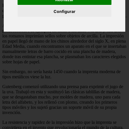
Hasta la invención de la imprenta los libros se preservaban y
difundían realizando copias manuscritas en su mayoría realizadas
Configurar
por monjes, lo que suponía una tarea además de compleja muy lenta.
Anteriormente a la invención de Gutenberg se dieron algunos
predecesores. Por ejemplo, en torno a los años 440 a.C y 430 a.C
los romanos imprimían sellos sobre objetos de arcilla. La impresión
en papel llegó de mano de los chinos alrededor del siglo X, en plena
Edad Media, cuando encontramos un aparato en el que se insertaban
manualmente letras de barro cocido en una plancha de madera,
donde tras entintar esa plancha, se plasmaban los caracteres elegidos
sobre hojas de papel.
Sin embargo, no sería hasta 1450 cuando la imprenta moderna de
tipos metálicos viese la luz.
Gutenberg comenzó utilizando una prensa para exprimir el jugo de
la uva. Trabajó en esta y sustituyó las clásicas tablillas de madera,
que se desgastaban mucho, por moldes de madera, uno para cada
letra del alfabeto, y los rellenó con plomo, creando los primeros
tipos móviles y los sujetó gracias un soporte móvil de su propia
invención.
La resistencia y rapidez de la impresión hizo que la imprenta se
convirtiera en el invento que revolucionaría el mundo de la cultura,