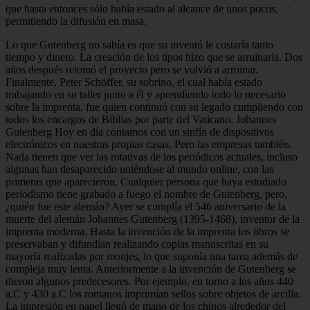
que hasta entonces sólo había estado al alcance de unos pocos,
permitiendo la difusión en masa.
Lo que Gutenberg no sabía es que su inventó le costaría tanto
tiempo y dinero. La creación de los tipos hizo que se arruinaría. Dos
años después retomó el proyecto pero se volvió a arruinar.
Finalmente, Peter Schöffer, su sobrino, el cual había estado
trabajando en su taller junto a él y aprendiendo todo lo necesario
sobre la imprenta, fue quien continuó con su legado cumpliendo con
todos los encargos de Biblias por parte del Vaticano. Johannes
Gutenberg Hoy en día contamos con un sinfín de dispositivos
electrónicos en nuestras propias casas. Pero las empresas también.
Nada tienen que ver las rotativas de los periódicos actuales, incluso
algunas han desaparecido uniéndose al mundo online, con las
primeras que aparecieron. Cualquier persona que haya estudiado
periodismo tiene grabado a fuego el nombre de Gutenberg, pero,
¿quién fue este alemán? Ayer se cumplía el 546 aniversario de la
muerte del alemán Johannes Gutenberg (1395-1468), inventor de la
imprenta moderna. Hasta la invención de la imprenta los libros se
preservaban y difundían realizando copias manuscritas en su
mayoría realizadas por monjes, lo que suponía una tarea además de
compleja muy lenta. Anteriormente a la invención de Gutenberg se
dieron algunos predecesores. Por ejemplo, en torno a los años 440
a.C y 430 a.C los romanos imprimían sellos sobre objetos de arcilla.
La impresión en papel llegó de mano de los chinos alrededor del