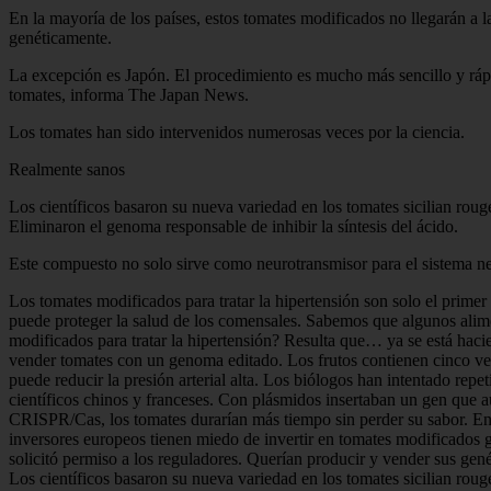
En la mayoría de los países, estos tomates modificados no llegarán a l
genéticamente.
La excepción es Japón. El procedimiento es mucho más sencillo y rápi
tomates, informa The Japan News.
Los tomates han sido intervenidos numerosas veces por la ciencia.
Realmente sanos
Los científicos basaron su nueva variedad en los tomates sicilian ro
Eliminaron el genoma responsable de inhibir la síntesis del ácido.
Este compuesto no solo sirve como neurotransmisor para el sistema ner
Los tomates modificados para tratar la hipertensión son solo el primer
puede proteger la salud de los comensales. Sabemos que algunos alimen
modificados para tratar la hipertensión? Resulta que… ya se está hac
vender tomates con un genoma editado. Los frutos contienen cinco ve
puede reducir la presión arterial alta. Los biólogos han intentado rep
científicos chinos y franceses. Con plásmidos insertaban un gen que 
CRISPR/Cas, los tomates durarían más tiempo sin perder su sabor. En la
inversores europeos tienen miedo de invertir en tomates modificados
solicitó permiso a los reguladores. Querían producir y vender sus ge
Los científicos basaron su nueva variedad en los tomates sicilian ro