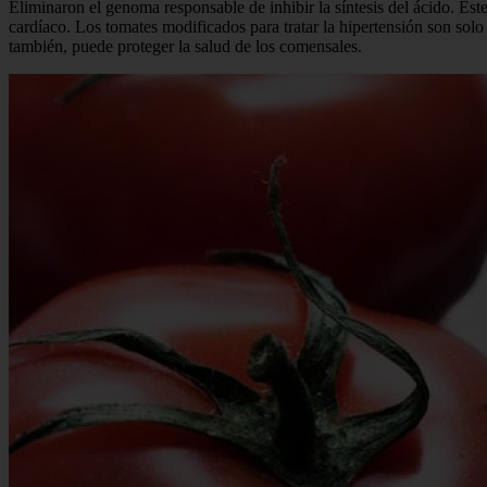
Eliminaron el genoma responsable de inhibir la síntesis del ácido. Es
cardíaco. Los tomates modificados para tratar la hipertensión son solo
también, puede proteger la salud de los comensales.