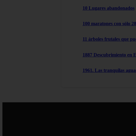
10 Lugares abandonados
100 maratones con sólo 2
11 árboles frutales que pu
1887 Descubrimiento en 
1961. Las tranquilas agu