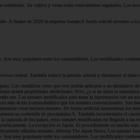
as estanterías. Su cultivo y venta están estrictamente regulados. Los in
do. A finales de 2020 la empresa Sanatech Seeds solicitó permiso a lo
uge. Son muy populares entre los consumidores. Los modificados contien
vioso central. También reduce la presión arterial y disminuye el ritmo 
 paso. Los científicos creen que esto podría aplicarse a un sinnúmero de
tos tienen propiedades medicinales. Pero, ¿y si no fuera la naturaleza 
iendo eso. Los tomates modificados para tratar la hipertensión son un a
ces más ácido γ-aminobutírico que los tomates convencionales. Son bue
etidamente crear mejores tomates. De forma artificial aumentaban los niv
aumenta su contenido de provitamina A. También incrementaba el caroten
 mayoría de los países, estos tomates modificados no llegarán a las est
 genéticamente. La excepción es Japón. El procedimiento es mucho más s
néticamente editados tomates, informa The Japan News. Los tomates han
uge. Son muy populares entre los consumidores. Los modificados contien