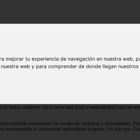
n
ensión
ra mejorar tu experiencia de navegación en nuestra web, p
n nuestra web y para comprender de donde llegan nuestros v
 si no fuera la naturaleza la que produjera esto? ¿Si, por ejemplo, se 
u cultivo.
s frutos contienen cinco veces más ácido γ-aminobutírico que los tom
rma artificial aumentaban los niveles de vitaminas y antioxidantes. Por
n incrementaba el carotenoide antioxidante licopeno. No solo eso. Gra