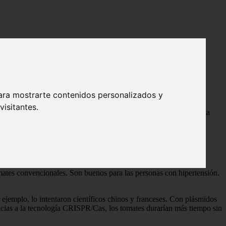
ara mostrarte contenidos personalizados y
isitantes.
cultivaran tomates modificados para tratar la hipertensión? Resulta
ates convencionales. Son buenos para las personas con hipertensión.
 ejemplo, lo intentaron científicos chinos y franceses. Con plásmidos
cias a la tecnología CRISPR/Cas, los tomates durarían más tiempo sin