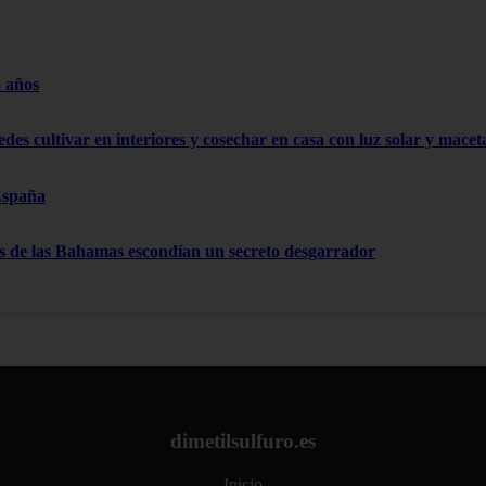
8 años
edes cultivar en interiores y cosechar en casa con luz solar y mace
España
as de las Bahamas escondían un secreto desgarrador
dimetilsulfuro.es
Inicio