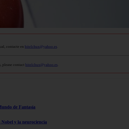
ual, contacte en
bitelchux@yahoo.es
.
s, please contact
bitelchux@yahoo.es
.
Mundo de Fantasía
s Nobel y la neurociencia