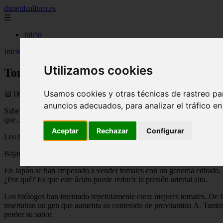
dimetilsulfuro.es
☰
Inicio
Inicio
>
curiosidades
>
Tomates modificados para tratar la hipertensió
Utilizamos cookies
Tomates modificados para tratar la hipert
Usamos cookies y otras técnicas de rastreo pa
📅 06/08/2025
anuncios adecuados, para analizar el tráfico e
Sabemos que algunos alimentos tienen propiedades medicinales. Pero, ¿y
que… ya se está haciendo eso.
Aceptar
Rechazar
Configurar
Los tomates modificados para tratar la hipertensión son un avance en s
Bajando la presión
En Japón se han empezado a vender tomates con un genoma editado. Lo
¿Por qué? Es que este ácido puede reducir la presión arterial alta.
Los biólogos han intentado repetidamente crear mejores tomates. De fo
insertaban un gen que aumenta su contenido de provitamina A. Tambié
perder su sabor.