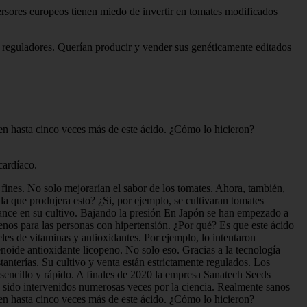
versores europeos tienen miedo de invertir en tomates modificados
s reguladores. Querían producir y vender sus genéticamente editados
en hasta cinco veces más de este ácido. ¿Cómo lo hicieron?
cardíaco.
 fines. No solo mejorarían el sabor de los tomates. Ahora, también,
la que produjera esto? ¿Si, por ejemplo, se cultivaran tomates
vance en su cultivo. Bajando la presión En Japón se han empezado a
nos para las personas con hipertensión. ¿Por qué? Es que este ácido
eles de vitaminas y antioxidantes. Por ejemplo, lo intentaron
oide antioxidante licopeno. No solo eso. Gracias a la tecnología
anterías. Su cultivo y venta están estrictamente regulados. Los
encillo y rápido. A finales de 2020 la empresa Sanatech Seeds
 sido intervenidos numerosas veces por la ciencia. Realmente sanos
en hasta cinco veces más de este ácido. ¿Cómo lo hicieron?