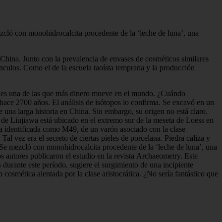
ezcló con monohidrocalcita procedente de la ‘leche de luna’, una
China. Junto con la prevalencia de envases de cosméticos similares
ínculos. Como el de la escuela taoísta temprana y la producción
aje es una de las que más dinero mueve en el mundo. ¿Cuándo
hace 2700 años. El análisis de isótopos lo confirma. Se excavó en un
una larga historia en China. Sin embargo, su origen no está claro.
 de Liujiawa está ubicado en el extremo sur de la meseta de Loess en
mba identificada como M49, de un varón asociado con la clase
al vez era el secreto de ciertas pieles de porcelana. Piedra caliza y
. Se mezcló con monohidrocalcita procedente de la ‘leche de luna’, una
os autores publicaron el estudio en la revista Archaeometry. Este
durante este período, sugiere el surgimiento de una incipiente
cosmética alentada por la clase aristocrática. ¿No sería fantástico que