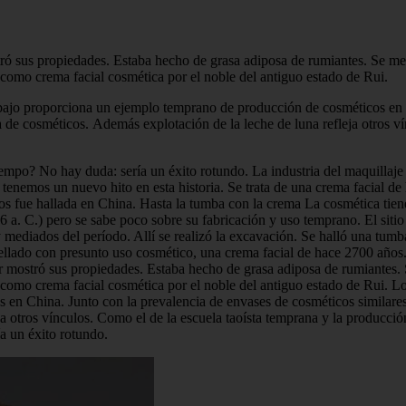
stró sus propiedades. Estaba hecho de grasa adiposa de rumiantes. Se m
z, como crema facial cosmética por el noble del antiguo estado de Rui.
rabajo proporciona un ejemplo temprano de producción de cosméticos en 
ia de cosméticos. Además explotación de la leche de luna refleja otros v
 tiempo? No hay duda: sería un éxito rotundo. La industria del maquill
nemos un nuevo hito en esta historia. Se trata de una crema facial de 
 fue hallada en China. Hasta la tumba con la crema La cosmética tiene 
 a. C.) pero se sabe poco sobre su fabricación y uso temprano. El sitio
s y mediados del período. Allí se realizó la excavación. Se halló una tu
sellado con presunto uso cosmético, una crema facial de hace 2700 años. T
dor mostró sus propiedades. Estaba hecho de grasa adiposa de rumiantes
z, como crema facial cosmética por el noble del antiguo estado de Rui. L
en China. Junto con la prevalencia de envases de cosméticos similares 
a otros vínculos. Como el de la escuela taoísta temprana y la producción 
a un éxito rotundo.