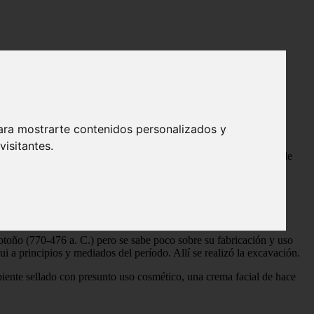
ara mostrarte contenidos personalizados y
isitantes.
o. Pero ahora tenemos un nuevo hito en esta historia. Se trata de
 otoño (770-476 a. C.) pero se sabe poco sobre su fabricación y uso
ui a principios y mediados del período. Allí se realizó la excavación.
piente sellado con presunto uso cosmético, una crema facial de hace