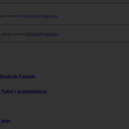
ual, contacte en
bitelchux@yahoo.es
.
s, please contact
bitelchux@yahoo.es
.
Mundo de Fantasía
s Nobel y la neurociencia
8 años