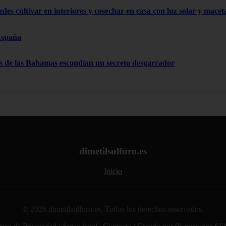
edes cultivar en interiores y cosechar en casa con luz solar y mace
España
as de las Bahamas escondían un secreto desgarrador
dimetilsulfuro.es
Inicio
© 2026 dimetilsulfuro.es. Todos los derechos reservados.