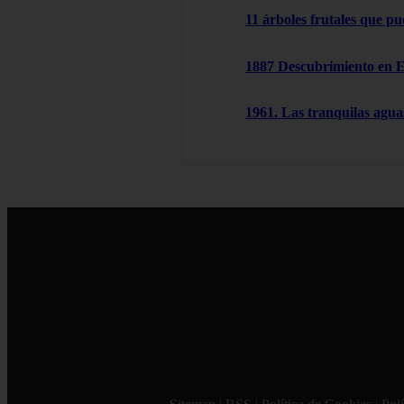
11 árboles frutales que pu
1887 Descubrimiento en 
1961. Las tranquilas agu