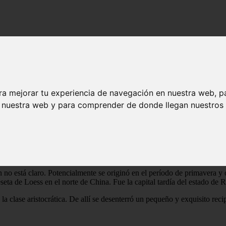
ra mejorar tu experiencia de navegación en nuestra web, p
n nuestra web y para comprender de donde llegan nuestros v
l mundo. ¿Cuándo empezamos a maquillarnos? No está completamente clar
rma. Se excavó en un yacimiento arqueológico en China.
n no está claro. Potencialmente se originó en el período de primavera y
eta de Loess en el norte de China. Fue la capital tardía del estado de R
 clase aristocrática. De allí se desenterró un pequeño y exquisito reci