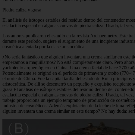
Piedra caliza y grasa
El análisis de isótopos estables del residuo dentro del contenedor mo
estalactita especial en algunas cuevas de piedra caliza. Usada, tal ve
Los autores publicaron el estudio en la revista Archaeometry. Este t
durante este período, sugiere el surgimiento de una incipiente industr
cosmética alentada por la clase aristocrática.
¿No sería fantástico que alguien inventara una crema similar en este
empezamos a maquillarnos? No está completamente claro. Pero ahora te
yacimiento arqueológico en China. Una crema facial de hace 2700 años
Potencialmente se originó en el período de primavera y otoño (770-476
el norte de China. Fue la capital tardía del estado de Rui a principio
aristocrática. De allí se desenterró un pequeño y exquisito recipiente 
grasa El análisis de isótopos estables del residuo dentro del contene
estalactita especial en algunas cuevas de piedra caliza. Usada, tal ve
trabajo proporciona un ejemplo temprano de producción de cosméticos 
industria de cosméticos. Además explotación de la leche de luna reflej
alguien inventara una crema similar en este tiempo? No hay duda: serí