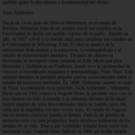
apellido quien la descubriera o la enfermedad del olvido.
Alois Alzheimer
Nació un 14 de junio de 1864 en Marktbreit, en el estado de
Baviera, Alemania. Hijo de un notario, inició sus estudios en la
Universidad de Berlín por pedido expreso de su padre. Pasado un
año, en 1887 volvió a su pueblo natal para completar sus estudios en
la Universidad de Würzburg. A los 23 años se graduó de la
universidad dedicándose a la psiquiatría, la neuropatología y al
estudio de enfermedades mentales. Después de obtener su
doctorado, se incorporó como asistente al Asilo Municipal para
Dementes y Epilépticos en Frankfurt, donde tuvo la oportunidad de
conocer al renombrado psiquiatra y neuropatólogo, Franz Nissl. Esta
amistad duradera le permitió adquirir nuevos conocimientos sobre el
estudio de trastornos nerviosos. En 1896, Alzheimer asumió el cargo
de Nissl, sucediéndolo en la posición. Alois Alzheimer – Wikipedia
Hasta que en 1901 conoce a Auguste Deter, la paciente cuyo caso lo
hizo famoso en todo el mundo. Los síntomas iniciales de la mujer
fueron ataques de celos descontrolados hacia su marido, pues ella
creía que la engañaba con una vecina suya. El estado de Auguste
fue en declive conforme pasaba el tiempo. Padecía de pérdida de
memoria cada vez más progresiva, hasta olvidarse totalmente de los
detalles de su vida. Pese a que Alzheimer tomaba notas sobre este
fascinante caso, Auguste Deter falleció en 1906 sin recibir ningún