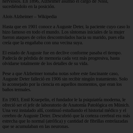
nerviosos. En 1896, Alzheimer asumió el cargo de Nissl,
sucediéndolo en la posición.
Alois Alzheimer – Wikipedia
Hasta que en 1901 conoce a Auguste Deter, la paciente cuyo caso lo
hizo famoso en todo el mundo. Los síntomas iniciales de la mujer
fueron ataques de celos descontrolados hacia su marido, pues ella
creía que la engañaba con una vecina suya.
El estado de Auguste fue en declive conforme pasaba el tiempo.
Padecía de pérdida de memoria cada vez más progresiva, hasta
olvidarse totalmente de los detalles de su vida.
Pese a que Alzheimer tomaba notas sobre este fascinante caso,
Auguste Deter falleció en 1906 sin recibir ningún tratamiento. Solo
lo aconsejado por la ciencia en aquellos momentos, que eran los
baños termales.
En 1903, Emil Kraepelin, el fundador le la psiquiatría moderna, le
ofreció ser el jefe de laboratorio de Anatomía Patológica en Münich.
Una vez instalado allí, continuó estudiando el historial médico y el
cerebro de Auguste Deter. Descubrió que la corteza cerebral era más
estrecha que lo normal (atrófica) y cantidad de fibrillas entrelazadas
que se acumulaban en las neuronas.