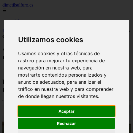
dimetilsulfuro.es
☰
Inicio
Inicio
>
curiosidades
>
Ayudas de la PAC 2026: casi 5.000 millones
en juego
Utilizamos cookies
Ayudas de la PAC 2026: casi 5.000
Usamos cookies y otras técnicas de
millones en juego
rastreo para mejorar tu experiencia de
navegación en nuestra web, para
📅 06/02/2026
mostrarte contenidos personalizados y
Próximas Ayudas de la Política Agrícola
anuncios adecuados, para analizar el
Común
tráfico en nuestra web y para comprender
de donde llegan nuestros visitantes.
Aceptar
Rechazar