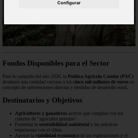
Configurar
Fondos Disponibles para el Sector
Para la campaña del año 2026, la
Política Agrícola Común (PAC)
destinará una cantidad cercana a los
cinco mil millones de euros
en
concepto de subvenciones directas y medidas de desarrollo rural.
Destinatarios y Objetivos
Agricultores y ganaderos
activos que cumplan con los
criterios de "agricultor genuino".
Fomentar la
sostenibilidad ambiental
y las prácticas
respetuosas con el clima.
Apoyar la
viabilidad económica
de las explotaciones y el