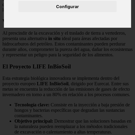
que puede disminuir la polución hasta en un 85% si se compara con
Configurar
los tratamientos químicos o térmicos habituales.
Ventajas del Enfoque In Situ
Al prescindir de la excavación y el traslado de tierra a vertederos,
presenta una alternativa
in situ
ideal para áreas afectadas por
hidrocarburos del petróleo. Estos contaminantes pueden perdurar
durante años, comprometer la pureza del agua, dañar los ecosistemas
y representar un peligro para la seguridad de los alimentos.
El Proyecto LIFE InBioSoil
Esta estrategia biológica innovadora se implementa dentro del
proyecto europeo
LIFE InBioSoil
, dirigido por Eurecat. Entre sus
metas se encuentra la reducción de las emisiones de gases de efecto
invernadero en torno a un 80% en relación a los procesos comunes.
Tecnología clave:
Consiste en la inyección a baja presión de
hongos y bacterias específicas que degradan las sustancias
contaminantes.
Objetivo principal:
Demostrar que las soluciones basadas en
la naturaleza pueden reemplazar a los métodos tradicionales
de excavación o calentamiento a altas temperaturas.