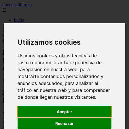
dimetilsulfuro.es
☰
Inicio
Inicio
>
curiosidades
>
Biorremediación de suelos: la nueva
tecnología de Eurecat que promete descontaminar hasta un 85% sin
excavar
Utilizamos cookies
Biorremediación de suelos: la nueva
Usamos cookies y otras técnicas de
tecnología de Eurecat que promete
rastreo para mejorar tu experiencia de
descontaminar hasta un 85% sin excavar
navegación en nuestra web, para
mostrarte contenidos personalizados y
📅 05/12/2025
anuncios adecuados, para analizar el
tráfico en nuestra web y para comprender
Nueva Tecnología para la
de donde llegan nuestros visitantes.
Descontaminación de Suelos
Aceptar
El centro tecnológico Eurecat está creando y pondrá a prueba una
técnica de
biorremediación in situ
. Este método emplea
microorganismos (hongos y bacterias) para limpiar terrenos
Rechazar
contaminados de una forma notablemente más ecológica. Se estima