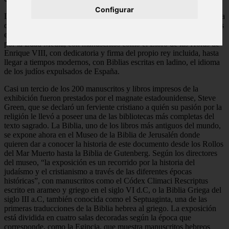
Configurar
La exposición está dividida en cuatro salas decoradas según la época
que corresponde, como la Egipcia, que muestra manuscritos hebreos
egipcios, como la Torá Geniza del Cairo, del siglo IX d.C, pasando
por la Edad Media, con manuscritos como el Libro de las Horas de
Enrique VIII, con dedicatoria y firma del propio rey incluida, hasta
llegar a tiempos modernos, con Biblias escritas en ladino, el idioma
de los judíos expulsados de España.
Casi un tercio de los 200 manuscritos y libros impresos de la
exhibición fueron prestados por el magnate estadounidense, Steve
Green, que se declaró un ferviente cristiano a quién su pasión por la
religión le llevó a poseer una de las bibliotecas más completas del
texto sagrado. La Biblia, uno de los libros más antiguos del mundo,
se expone ahora en el Museo de la Biblia de Jerusalén donde
quieren dar a conocer la historia de este documento desde los Rollos
del Mar Muerto hasta la Biblia de Gutenberg. Según los directores
del museo, “la exposición es un recorrido por la historia del
judaísmo y el cristianismo a través de las diferentes épocas
históricas”, con manuscritos como el Códex Climaci Rescriptus
escrito en arameo y griego en el siglo VI d.C, o la Biblia Griega del
siglo III a.C, también conocida como el Septuaginta, una de las
primeras traducciones de la Biblia hebrea al griego. La exposición
está dividida en cuatro salas decoradas según la época que
corresponde, como la Egipcia, que muestra manuscritos hebreos