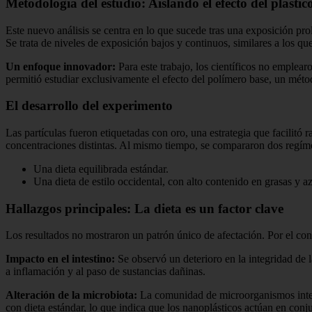
Metodología del estudio: Aislando el efecto del plástic
Este nuevo análisis se centra en lo que sucede tras una exposición pr
Se trata de niveles de exposición bajos y continuos, similares a los qu
Un enfoque innovador:
Para este trabajo, los científicos no emplea
permitió estudiar exclusivamente el efecto del polímero base, un mét
El desarrollo del experimento
Las partículas fueron etiquetadas con oro, una estrategia que facilitó
concentraciones distintas. Al mismo tiempo, se compararon dos regíme
Una dieta equilibrada estándar.
Una dieta de estilo occidental, con alto contenido en grasas y a
Hallazgos principales: La dieta es un factor clave
Los resultados no mostraron un patrón único de afectación. Por el con
Impacto en el intestino:
Se observó un deterioro en la integridad de 
a inflamación y al paso de sustancias dañinas.
Alteración de la microbiota:
La comunidad de microorganismos intesti
con dieta estándar, lo que indica que los nanoplásticos actúan en conj