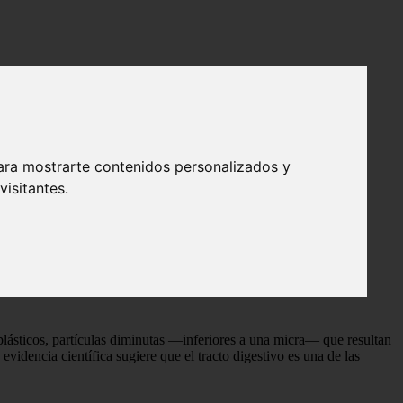
n efectos amplificados por la dieta occidental
bolismo hepático en ratones, con efectos
ara mostrarte contenidos personalizados y
isitantes.
 efectos varían significativamente según los hábitos alimenticios.
lásticos, partículas diminutas —inferiores a una micra— que resultan
idencia científica sugiere que el tracto digestivo es una de las