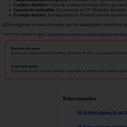
Cambio climático:
Cerca de la mitad del humo tóxico por incen
Ganadería sostenible:
Un proyecto de UC Berkeley investiga e
Ecología marina:
Investigadores de Stanford asocian los terre
Contenido original en
https://ecoinventos.com/nuevo-estudio-descubre-que-los-na
Derechos de autor
Si cree que algún contenido infringe derechos de autor o propiedad intelect
Copyright notice
If you believe any content infringes copyright or intellectual property right
Relaccionados
10 Árboles dignos de un 
10 datos sobre los premio