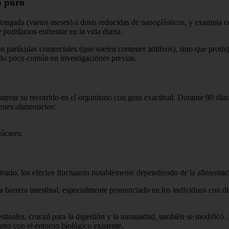
o puro
olongada (varios meses) a dosis reducidas de nanoplásticos, y examina c
e podríamos enfrentar en la vida diaria.
ron partículas comerciales (que suelen contener aditivos), sino que prod
odo poco común en investigaciones previas.
 rastrear su recorrido en el organismo con gran exactitud. Durante 90 día
nes alimenticios:
zúcares.
trario, los efectos fluctuaron notablemente dependiendo de la alimentaci
la barrera intestinal, especialmente pronunciado en los individuos con 
nales, crucial para la digestión y la inmunidad, también se modificó. 
unto con el entorno biológico existente.