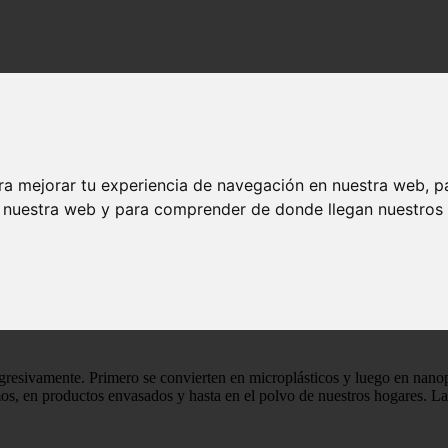
teran la microbiota intestinal y el metabolismo hepático en ratones, co
s alteran la microbiota intestinal y el meta
ra mejorar tu experiencia de navegación en nuestra web, p
n nuestra web y para comprender de donde llegan nuestros v
s en la salud intestinal y hepática
noplásticos pueden dañar la función intestinal y el hígado, y que estos
gresivamente. Primero se convierten en microplásticos y luego en nanop
, en productos envasados y hasta en el polvo de nuestros hogares. La ev