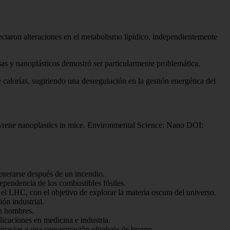
tectaron alteraciones en el metabolismo lipídico, independientemente
sas y nanoplásticos demostró ser particularmente problemática.
calorías, sugiriendo una desregulación en la gestión energética del
ystyrene nanoplastics in mice. Environmental Science: Nano DOI:
enerarse después de un incendio.
ependencia de los combustibles fósiles.
el LHC, con el objetivo de explorar la materia oscura del universo.
ón industrial.
on hombres.
icaciones en medicina e industria.
gracias a una concentración ultrabaja de bromo.