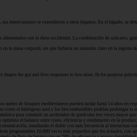
, sus repercusiones se extendieron a otros órganos. En el hígado, se de
tos alimentados con la dieta occidental. La combinación de azúcares, gra
n la masa corporal, sin que hubiera un aumento claro en la ingesta de 
et shapes the gut and liver responses to low-dose, fit-for-purpose pol
los suelos de bosques mediterráneos pueden tardar hasta 14 años en reg
as como el hidrógeno azul y los biocombustibles podrían prolongar la d
tórica para construir un acelerador de partículas tres veces mayor que 
timiza el balance entre costo, eficiencia y rendimiento en la producci
comunicación, maullando el doble con más frecuencia al interactuar c
bots programables 10.000 veces más pequeños que los actuales, con apl
atería de flujo de bromo con un 78% de eficiencia y mayor durabilidad 