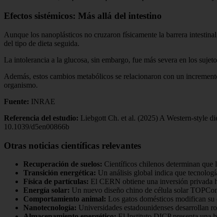
Efectos sistémicos: Más allá del intestino
Aunque los nanoplásticos no cruzaron físicamente la barrera intestinal
del tipo de dieta seguida.
La intolerancia a la glucosa, sin embargo, fue más severa en los suje
Además, estos cambios metabólicos se relacionaron con un incremento e
organismo.
Fuente:
INRAE
Referencia del estudio:
Liebgott Ch. et al. (2025) A Western-style di
10.1039/d5en00866b
Otras noticias científicas relevantes
Recuperación de suelos:
Científicos chilenos determinan que 
Transición energética:
Un análisis global indica que tecnologí
Física de partículas:
El CERN obtiene una inversión privada his
Energía solar:
Un nuevo diseño chino de célula solar TOPCon op
Comportamiento animal:
Los gatos domésticos modifican su 
Nanotecnología:
Universidades estadounidenses desarrollan ro
Almacenamiento energético:
El Instituto DICP presenta una b