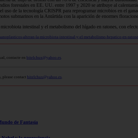
dios forestales en EE. UU. entre 1997 y 2020 se atribuye al calentamie
l uso de la tecnología CRISPR para reprogramar microbios en el ganad
motos submarinos en la Antártida con la aparición de enormes floracione
noplasticos-alteran-la-microbiota-intestinal-y-el-metabolismo-hepatico-en-ratone
ual, contacte en
bitelchux@yahoo.es
.
s, please contact
bitelchux@yahoo.es
.
Mundo de Fantasía
s Nobel y la neurociencia