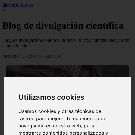
dimetilsulfuro.es
☰
Blog de divulgación científica
Blog de divulgación científica, noticias, trucos, curiosidades y todo
sobre ciencia
Mostrando 1 - 24 de 907 artículos
Utilizamos cookies
❮
❯
Usamos cookies y otras técnicas de
rastreo para mejorar tu experiencia de
navegación en nuestra web, para
En África harán lo que parecía imposible: Utilizarán
mostrarte contenidos personalizados y
moléculas de agua para cocinar sus alimentos