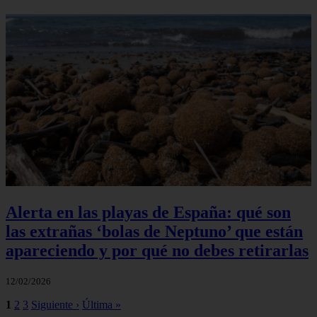
Alerta en las playas de España: qué son
las extrañas ‘bolas de Neptuno’ que están
apareciendo y por qué no debes retirarlas
12/02/2026
1
2
3
Siguiente ›
Última »