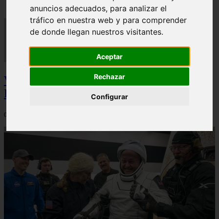
anuncios adecuados, para analizar el
tráfico en nuestra web y para comprender
de donde llegan nuestros visitantes.
Aceptar
Rechazar
Video Advertencias desde la cúspide de la
IA: Hinton y el posible colapso social
Configurar
06/03/2026