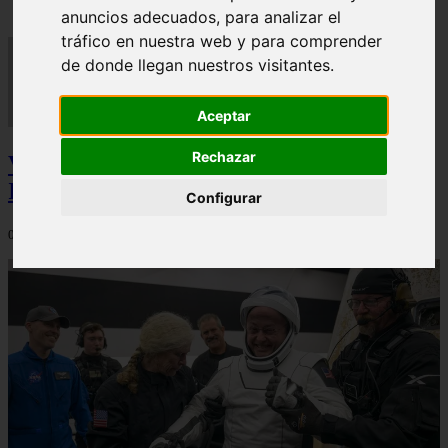
anuncios adecuados, para analizar el
tráfico en nuestra web y para comprender
de donde llegan nuestros visitantes.
Aceptar
Rechazar
Video Advertencias desde la cúspide de la
IA: Hinton y el posible colapso social
Configurar
06/03/2026