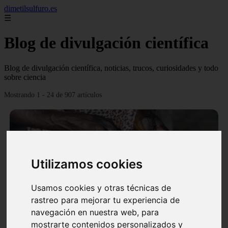
dimetilsulfuro.es
☰
Blog de divulgación científica
Blog de divulgación científica, noticias, trucos, curiosidades y todo
sobre ciencia
Mostrando 1 - 24 de 907 artículos
Utilizamos cookies
❮
❯
Usamos cookies y otras técnicas de
rastreo para mejorar tu experiencia de
navegación en nuestra web, para
En África harán lo que parecía imposible: Utilizarán
mostrarte contenidos personalizados y
moléculas de agua para cocinar sus alimentos