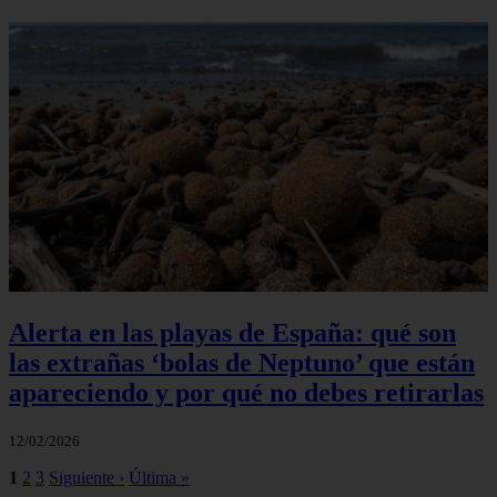
Alerta en las playas de España: qué son
las extrañas ‘bolas de Neptuno’ que están
apareciendo y por qué no debes retirarlas
12/02/2026
1
2
3
Siguiente ›
Última »