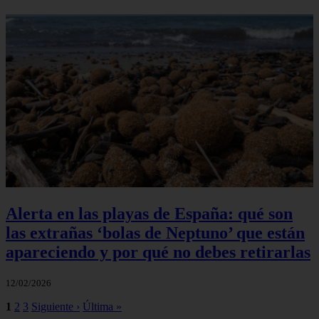
Alerta en las playas de España: qué son
las extrañas ‘bolas de Neptuno’ que están
apareciendo y por qué no debes retirarlas
12/02/2026
1
2
3
Siguiente ›
Última »