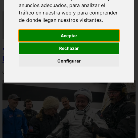
anuncios adecuados, para analizar el
tráfico en nuestra web y para comprender
de donde llegan nuestros visitantes.
Aceptar
Rechazar
Video Advertencias desde la cúspide de la
IA: Hinton y el posible colapso social
Configurar
06/03/2026