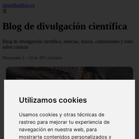
dimetilsulfuro.es
☰
Blog de divulgación científica
Blog de divulgación científica, noticias, trucos, curiosidades y todo
sobre ciencia
Mostrando 1 - 24 de 907 artículos
Utilizamos cookies
❮
❯
Usamos cookies y otras técnicas de
rastreo para mejorar tu experiencia de
navegación en nuestra web, para
En África harán lo que parecía imposible: Utilizarán
mostrarte contenidos personalizados y
moléculas de agua para cocinar sus alimentos