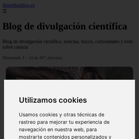
dimetilsulfuro.es
☰
Blog de divulgación científica
Blog de divulgación científica, noticias, trucos, curiosidades y todo
sobre ciencia
Mostrando 1 - 24 de 907 artículos
Utilizamos cookies
❮
❯
Usamos cookies y otras técnicas de
rastreo para mejorar tu experiencia de
navegación en nuestra web, para
En África harán lo que parecía imposible: Utilizarán
mostrarte contenidos personalizados y
moléculas de agua para cocinar sus alimentos