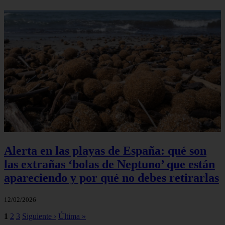
Alerta en las playas de España: qué son
las extrañas ‘bolas de Neptuno’ que están
apareciendo y por qué no debes retirarlas
12/02/2026
1
2
3
Siguiente ›
Última »