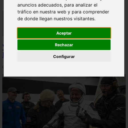
anuncios adecuados, para analizar el
tráfico en nuestra web y para comprender
de donde llegan nuestros visitantes.
Aceptar
Rechazar
Video Advertencias desde la cúspide de la
IA: Hinton y el posible colapso social
Configurar
06/03/2026