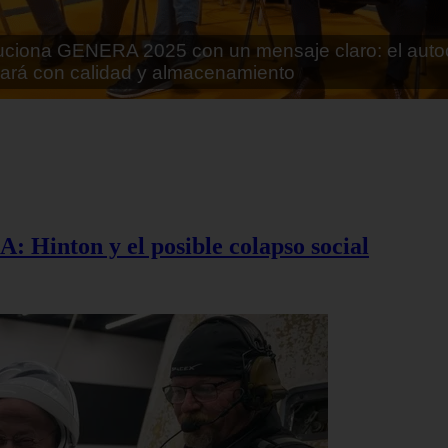
rán lo que parecía imposible: Utilizarán moléculas 
 alimentos
A: Hinton y el posible colapso social