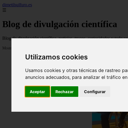
dimetilsulfuro.es
☰
Blog de divulgación científica
Blog de divulgación científica, noticias, trucos, curiosidades y todo so
Mostrando 1 - 24 de 907 artículos
Utilizamos cookies
Usamos cookies y otras técnicas de rastreo pa
anuncios adecuados, para analizar el tráfico e
Aceptar
Rechazar
Configurar
❮