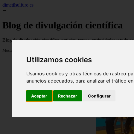
dimetilsulfuro.es
☰
Blog de divulgación científica
Blog de divulgación científica, noticias, trucos, curiosidades y todo so
Mostrando 1 - 24 de 907 artículos
Utilizamos cookies
Usamos cookies y otras técnicas de rastreo pa
anuncios adecuados, para analizar el tráfico e
Aceptar
Rechazar
Configurar
❮