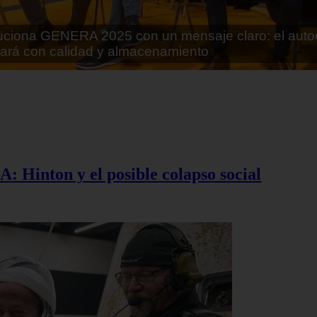
rán lo que parecía imposible: Utilizarán moléculas 
 alimentos
A: Hinton y el posible colapso social