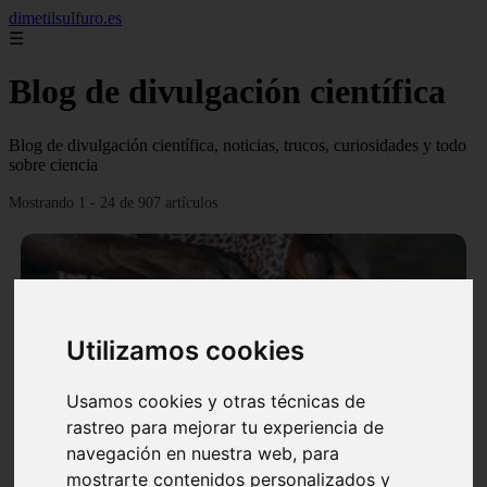
dimetilsulfuro.es
☰
Blog de divulgación científica
Blog de divulgación científica, noticias, trucos, curiosidades y todo
sobre ciencia
Mostrando 1 - 24 de 907 artículos
Utilizamos cookies
❮
❯
Usamos cookies y otras técnicas de
rastreo para mejorar tu experiencia de
navegación en nuestra web, para
En África harán lo que parecía imposible: Utilizarán
mostrarte contenidos personalizados y
moléculas de agua para cocinar sus alimentos