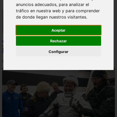
anuncios adecuados, para analizar el
tráfico en nuestra web y para comprender
de donde llegan nuestros visitantes.
Aceptar
Rechazar
Video Advertencias desde la cúspide de la
IA: Hinton y el posible colapso social
Configurar
06/03/2026