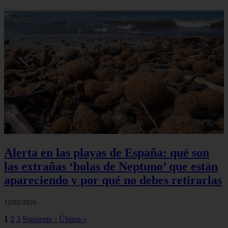
Alerta en las playas de España: qué son
las extrañas ‘bolas de Neptuno’ que están
apareciendo y por qué no debes retirarlas
12/02/2026
1
2
3
Siguiente ›
Última »