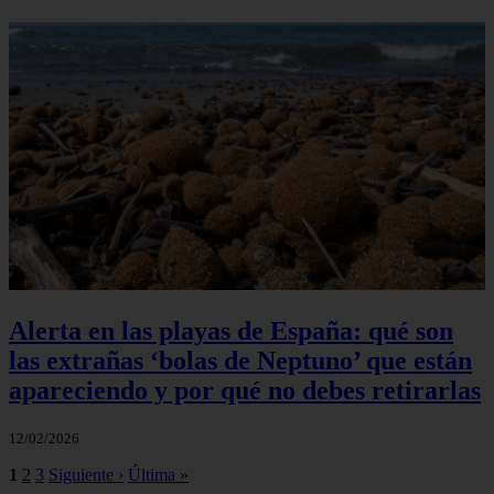
Alerta en las playas de España: qué son
las extrañas ‘bolas de Neptuno’ que están
apareciendo y por qué no debes retirarlas
12/02/2026
1
2
3
Siguiente ›
Última »