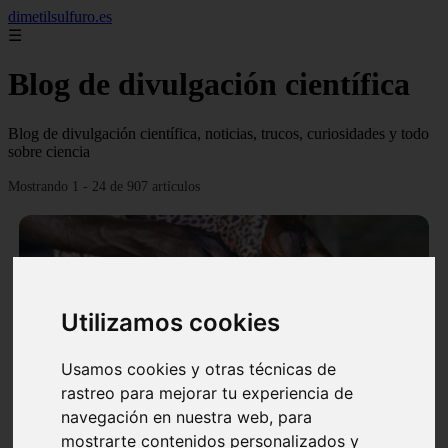
dimetilsulfuro.es
☰
Blog de divulgación científica
Blog de divulgación científica, noticias, trucos, curiosidades y todo
sobre ciencia
Mostrando 1 - 24 de 907 artículos
Utilizamos cookies
❮
❯
Usamos cookies y otras técnicas de
rastreo para mejorar tu experiencia de
navegación en nuestra web, para
En África harán lo que parecía imposible: Utilizarán
mostrarte contenidos personalizados y
moléculas de agua para cocinar sus alimentos