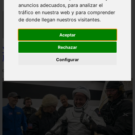
anuncios adecuados, para analizar el
tráfico en nuestra web y para comprender
de donde llegan nuestros visitantes.
Aceptar
Rechazar
Video Advertencias desde la cúspide de la
IA: Hinton y el posible colapso social
Configurar
06/03/2026