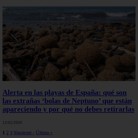
Alerta en las playas de España: qué son
las extrañas ‘bolas de Neptuno’ que están
apareciendo y por qué no debes retirarlas
12/02/2026
1
2
3
Siguiente ›
Última »