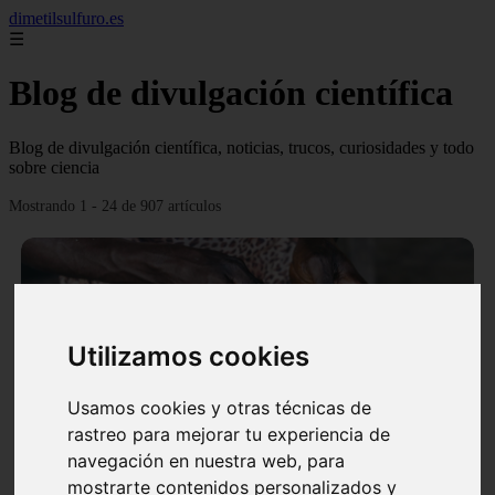
dimetilsulfuro.es
☰
Blog de divulgación científica
Blog de divulgación científica, noticias, trucos, curiosidades y todo
sobre ciencia
Mostrando 1 - 24 de 907 artículos
Utilizamos cookies
❮
❯
Usamos cookies y otras técnicas de
rastreo para mejorar tu experiencia de
navegación en nuestra web, para
En África harán lo que parecía imposible: Utilizarán
mostrarte contenidos personalizados y
moléculas de agua para cocinar sus alimentos