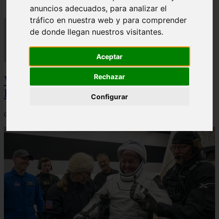
anuncios adecuados, para analizar el
tráfico en nuestra web y para comprender
de donde llegan nuestros visitantes.
Aceptar
Rechazar
Video Advertencias desde la cúspide de la
IA: Hinton y el posible colapso social
Configurar
06/03/2026