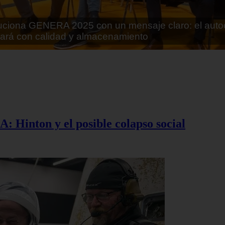
rán lo que parecía imposible: Utilizarán moléculas 
 alimentos
A: Hinton y el posible colapso social