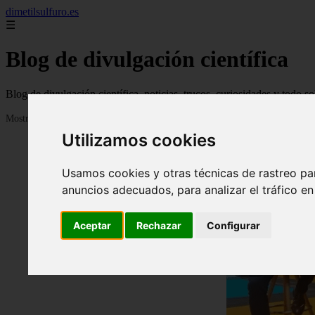
dimetilsulfuro.es
☰
Blog de divulgación científica
Blog de divulgación científica, noticias, trucos, curiosidades y todo so
Mostrando 1 - 24 de 907 artículos
Utilizamos cookies
Usamos cookies y otras técnicas de rastreo pa
anuncios adecuados, para analizar el tráfico e
Aceptar
Rechazar
Configurar
❮