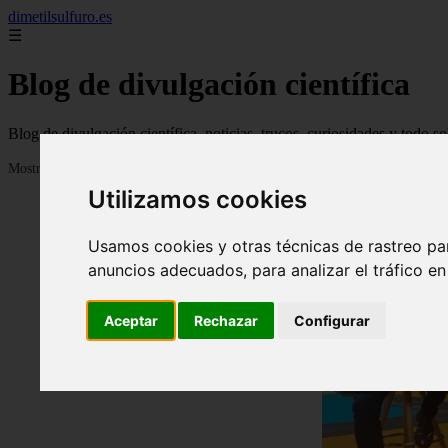
dimetilsulfuro.es
☰
Blog de divulgación científica
Blog de divulgación científica, noticias, trucos, curiosidades y todo so
Mostrando 1 - 24 de 907 artículos
Utilizamos cookies
Usamos cookies y otras técnicas de rastreo pa
anuncios adecuados, para analizar el tráfico e
Aceptar
Rechazar
Configurar
❮