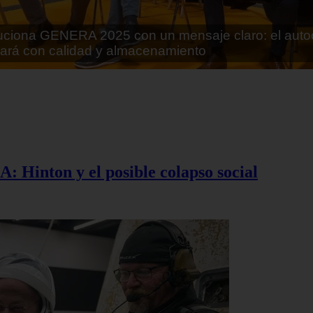
rán lo que parecía imposible: Utilizarán moléculas 
 alimentos
A: Hinton y el posible colapso social