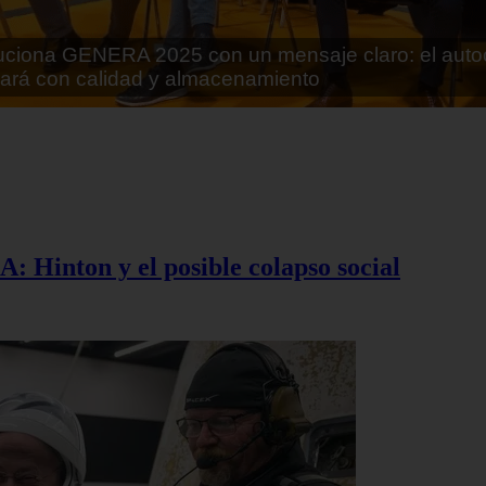
rán lo que parecía imposible: Utilizarán moléculas 
 alimentos
A: Hinton y el posible colapso social