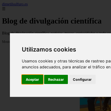
dimetilsulfuro.es
☰
Blog de divulgación científica
Blog de divulgación científica, noticias, trucos, curiosidades y todo so
Mostrando 1 - 24 de 907 artículos
Utilizamos cookies
Usamos cookies y otras técnicas de rastreo pa
anuncios adecuados, para analizar el tráfico e
Aceptar
Rechazar
Configurar
❮