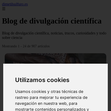
dimetilsulfuro.es
☰
Blog de divulgación científica
Blog de divulgación científica, noticias, trucos, curiosidades y todo
sobre ciencia
Mostrando 1 - 24 de 907 artículos
Utilizamos cookies
❮
❯
Usamos cookies y otras técnicas de
rastreo para mejorar tu experiencia de
navegación en nuestra web, para
En África harán lo que parecía imposible: Utilizarán
mostrarte contenidos personalizados y
moléculas de agua para cocinar sus alimentos