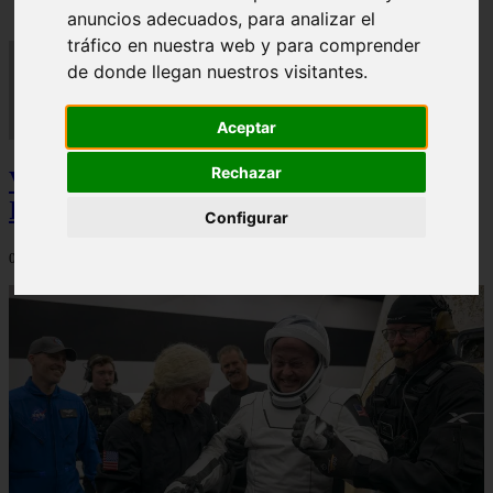
anuncios adecuados, para analizar el
tráfico en nuestra web y para comprender
de donde llegan nuestros visitantes.
Aceptar
Rechazar
Video Advertencias desde la cúspide de la
IA: Hinton y el posible colapso social
Configurar
06/03/2026