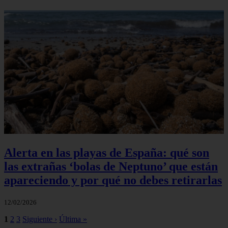
Alerta en las playas de España: qué son
las extrañas ‘bolas de Neptuno’ que están
apareciendo y por qué no debes retirarlas
12/02/2026
1
2
3
Siguiente ›
Última »