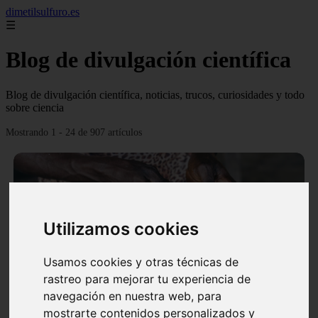
dimetilsulfuro.es
☰
Blog de divulgación científica
Blog de divulgación científica, noticias, trucos, curiosidades y todo
sobre ciencia
Mostrando 1 - 24 de 907 artículos
Utilizamos cookies
❮
❯
Usamos cookies y otras técnicas de
rastreo para mejorar tu experiencia de
navegación en nuestra web, para
En África harán lo que parecía imposible: Utilizarán
mostrarte contenidos personalizados y
moléculas de agua para cocinar sus alimentos