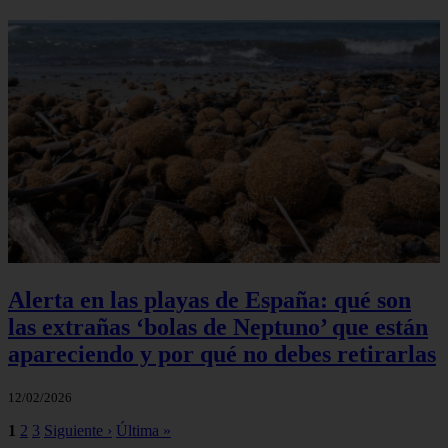
Alerta en las playas de España: qué son
las extrañas ‘bolas de Neptuno’ que están
apareciendo y por qué no debes retirarlas
12/02/2026
1
2
3
Siguiente ›
Última »