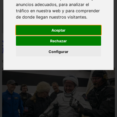
anuncios adecuados, para analizar el
tráfico en nuestra web y para comprender
de donde llegan nuestros visitantes.
Aceptar
Rechazar
Video Advertencias desde la cúspide de la
IA: Hinton y el posible colapso social
Configurar
06/03/2026