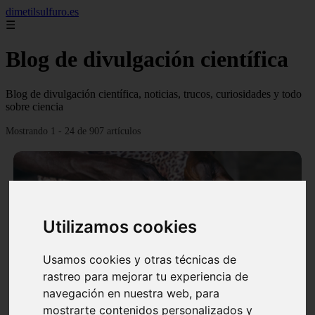
dimetilsulfuro.es
☰
Blog de divulgación científica
Blog de divulgación científica, noticias, trucos, curiosidades y todo
sobre ciencia
Mostrando 1 - 24 de 907 artículos
Utilizamos cookies
❮
❯
Usamos cookies y otras técnicas de
rastreo para mejorar tu experiencia de
navegación en nuestra web, para
En África harán lo que parecía imposible: Utilizarán
mostrarte contenidos personalizados y
moléculas de agua para cocinar sus alimentos