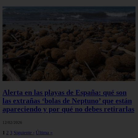
Alerta en las playas de España: qué son
las extrañas ‘bolas de Neptuno’ que están
apareciendo y por qué no debes retirarlas
12/02/2026
1
2
3
Siguiente ›
Última »