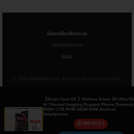
dimetilsulfuro.es
dimetilsulfuro.es
Inicio
© 2026 dimetilsulfuro.es. Todos los derechos reservados.
Sitemap
|
RSS
|
Política de Cookies
|
Política de Privacidad
|
Aviso legal
|
Contacto
|
Creado por 0lemiswebs SEO y
【Ships from US 】Ulefone Armor 28 Ultra 5
Diseño web
|
Libro sobre Cabañuelas
AI Thermal Imaging Rugged Phone Dimensit
9300+ 1TB ROM 32GB RAM Android
Smartphone
💰 999,99 $ €