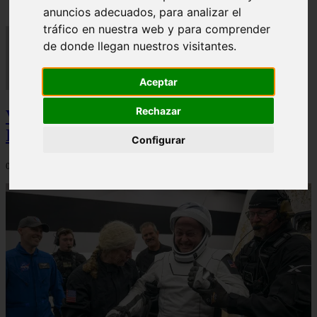
anuncios adecuados, para analizar el
tráfico en nuestra web y para comprender
de donde llegan nuestros visitantes.
Aceptar
Rechazar
Video Advertencias desde la cúspide de la
IA: Hinton y el posible colapso social
Configurar
06/03/2026