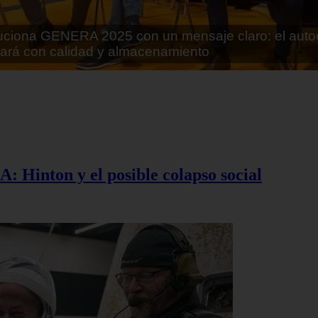
rán lo que parecía imposible: Utilizarán moléculas 
 alimentos
A: Hinton y el posible colapso social