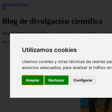
dimetilsulfuro.es
☰
Blog de divulgación científica
Blog de divulgación científica, noticias, trucos, curiosidades y todo so
Mostrando 1 - 24 de 907 artículos
Utilizamos cookies
Usamos cookies y otras técnicas de rastreo pa
anuncios adecuados, para analizar el tráfico e
Aceptar
Rechazar
Configurar
❮